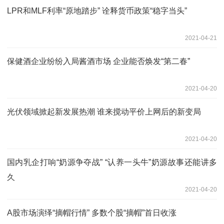
LPR和MLF利率“原地踏步” 诠释货币政策“稳字当头”
2021-04-21
保健酒企业纷纷入局酱酒市场 企业能否焕发“第二春”
2021-04-20
光伏领域掀起新发展热潮 谁来搅动平价上网后的新变局
2021-04-20
国内乳企打响“奶源争夺战” “认养一头牛”奶源故事还能讲多
久
2021-04-20
A股市场演绎“摘帽行情” 多数个股“摘帽”首日收涨