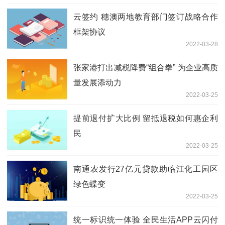
云签约 穗澳两地教育部门签订战略合作
框架协议
2022-03-28
张家港打出减税降费“组合拳” 为企业高质
量发展添动力
2022-03-25
提前退付扩大比例 留抵退税如何惠企利
民
2022-03-25
南通农发行27亿元贷款助临江化工园区
绿色蝶变
2022-03-25
统一标识统一体验 全民生活APP云闪付