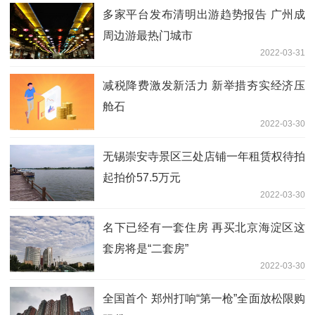
多家平台发布清明出游趋势报告 广州成
周边游最热门城市
2022-03-31
减税降费激发新活力 新举措夯实经济压
舱石
2022-03-30
无锡崇安寺景区三处店铺一年租赁权待拍
起拍价57.5万元
2022-03-30
名下已经有一套住房 再买北京海淀区这
套房将是“二套房”
2022-03-30
全国首个 郑州打响“第一枪”全面放松限购