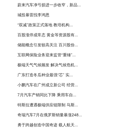
蔚来汽车净亏损进一步收窄，新品...
城投暴雷找李鸿恩
“双减”政策正式落地 教培机构...
百股涨停成常态 黄金等资源股有...
储能概念引发较高关注 百川股份...
互联网保险业务迎来监管“重锤”...
极端天气气候频发 解决气候危机...
广东打造冬瓜种业最强“芯” 实...
小鹏汽车在广州成立新公司 经营...
7月汽车产销同比下降 乘用车自...
特斯拉遭遇极端供应链限制 马斯...
奇瑞汽车7月在俄罗斯销量暴涨248...
勇于跨越创造中国奇迹 载人航天...