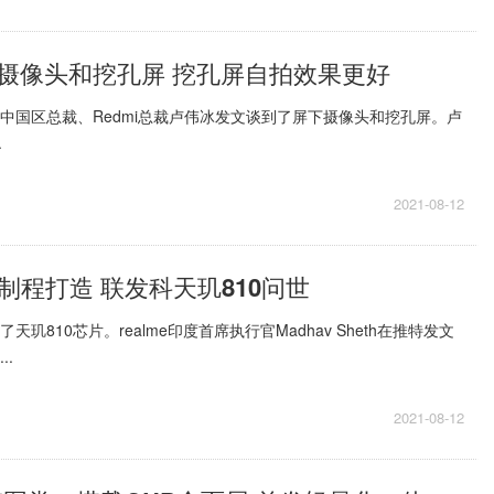
摄像头和挖孔屏 挖孔屏自拍效果更好
团中国区总裁、Redmi总裁卢伟冰发文谈到了屏下摄像头和挖孔屏。卢
.
2021-08-12
制程打造 联发科天玑810问世
天玑810芯片。realme印度首席执行官Madhav Sheth在推特发文
..
2021-08-12