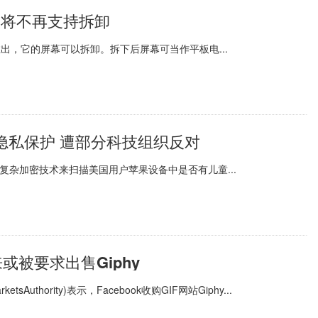
 屏幕将不再支持拆卸
系统一起推出，它的屏幕可以拆卸。拆下后屏幕可当作平板电...
隐私保护 遭部分科技组织反对
复杂加密技术来扫描美国用户苹果设备中是否有儿童...
未来或被要求出售Giphy
Authority)表示，Facebook收购GIF网站Giphy...