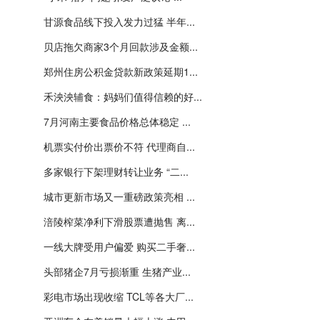
甘源食品线下投入发力过猛 半年...
贝店拖欠商家3个月回款涉及金额...
郑州住房公积金贷款新政策延期1...
禾泱泱辅食：妈妈们值得信赖的好...
7月河南主要食品价格总体稳定 ...
机票实付价出票价不符 代理商自...
多家银行下架理财转让业务 “二...
城市更新市场又一重磅政策亮相 ...
涪陵榨菜净利下滑股票遭抛售 离...
一线大牌受用户偏爱 购买二手奢...
头部猪企7月亏损渐重 生猪产业...
彩电市场出现收缩 TCL等各大厂...