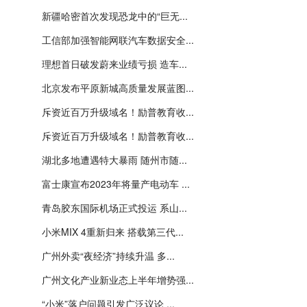
新疆哈密首次发现恐龙中的“巨无...
工信部加强智能网联汽车数据安全...
理想首日破发蔚来业绩亏损 造车...
北京发布平原新城高质量发展蓝图...
斥资近百万升级域名！励普教育收...
斥资近百万升级域名！励普教育收...
湖北多地遭遇特大暴雨 随州市随...
富士康宣布2023年将量产电动车 ...
青岛胶东国际机场正式投运 系山...
小米MIX 4重新归来 搭载第三代...
广州外卖“夜经济”持续升温 多...
广州文化产业新业态上半年增势强...
“小米”落户问题引发广泛议论 ...