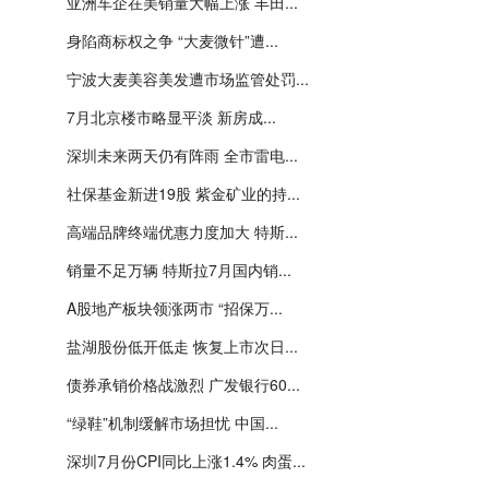
亚洲车企在美销量大幅上涨 丰田...
身陷商标权之争 “大麦微针”遭...
宁波大麦美容美发遭市场监管处罚...
7月北京楼市略显平淡 新房成...
深圳未来两天仍有阵雨 全市雷电...
社保基金新进19股 紫金矿业的持...
高端品牌终端优惠力度加大 特斯...
销量不足万辆 特斯拉7月国内销...
A股地产板块领涨两市 “招保万...
盐湖股份低开低走 恢复上市次日...
债券承销价格战激烈 广发银行60...
“绿鞋”机制缓解市场担忧 中国...
深圳7月份CPI同比上涨1.4% 肉蛋...