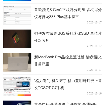
首款骁龙8 Gen1平板跑分现身 多核得分
仅与骁龙888 Plus基本持平
2021-11-17
铠侠发布最新BG5系列迷你SSD 单芯片
变双芯片
2021-11-17
新MacBook Pro品控差遭吐槽 键盘漏光
非常严重
2021-11-17
“格力造”手机又来了 格力董明珠店线上首
发TOSOT G7手机
2021-11-16
苹果自研基带终将弃用骁龙 高通回应：