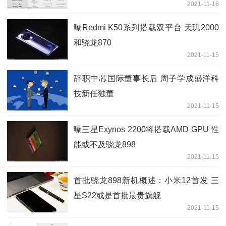
2021-11-16
曝Redmi K50系列搭载双平台 天玑2000
和骁龙870
2021-11-15
辞职中芯国际董事长后 周子学成盛洋科
技新任独董
2021-11-15
曝三星Exynos 2200将搭载AMD GPU 性
能或不及骁龙898
2021-11-15
首批骁龙898新机概述：小米12首发 三
星S22或是首批最贵旗舰
2021-11-15