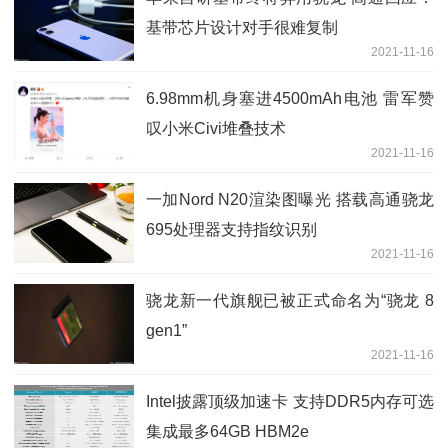
基带芯片设计对手很难复制
2021-11-16
6.98mm机身塞进4500mAh电池 雷军赞
叹小米Civi堆叠技术
2021-11-16
一加Nord N20渲染图曝光 搭载高通骁龙
695处理器支持指纹识别
2021-11-16
骁龙新一代旗舰已被正式命名为“骁龙 8
gen1”
2021-11-16
Intel披露顶级加速卡 支持DDR5内存可选
集成最多64GB HBM2e