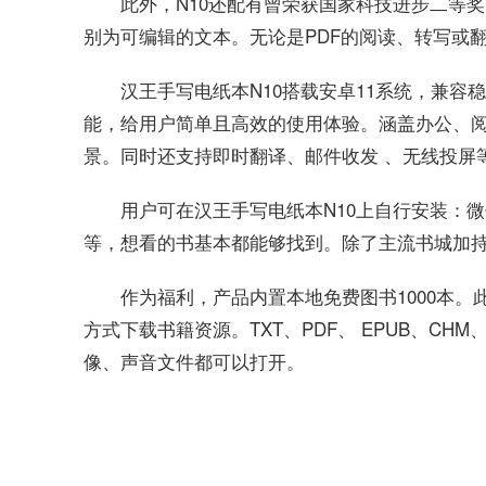
此外，N10还配有曾荣获国家科技进步二等奖
别为可编辑的文本。无论是PDF的阅读、转写或
汉王手写电纸本N10搭载安卓11系统，兼
能，给用户简单且高效的使用体验。涵盖办公、
景。同时还支持即时翻译、邮件收发 、无线投屏
用户可在汉王手写电纸本N10上自行安装：微信读
等，想看的书基本都能够找到。除了主流书城加持
作为福利，产品内置本地免费图书1000本。
方式下载书籍资源。TXT、PDF、 EPUB、CHM
像、声音文件都可以打开。
关键词：
汉王手写电纸本N10
电子墨水屏
屏薄如纸
最新阅读文