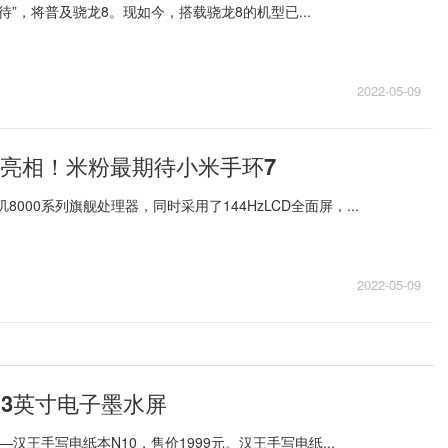
”，将普及骁龙8。现如今，搭载骁龙8的机型已...
2022-05-09
还有新品亮相！米粉最期待小米手环7
玑8000系列旗舰处理器，同时采用了144HzLCD全面屏，...
2022-05-09
.3英寸电子墨水屏
汉王手写电纸本N10，售价1999元。汉王手写电纸...