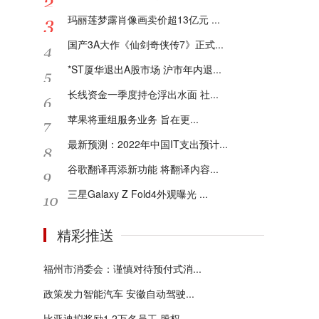
玛丽莲梦露肖像画卖价超13亿元 ...
国产3A大作《仙剑奇侠传7》正式...
*ST厦华退出A股市场 沪市年内退...
长线资金一季度持仓浮出水面 社...
苹果将​​重组服务业务 旨在更...
最新预测：2022年中国IT支出预计...
谷歌翻译再添新功能 将翻译内容...
三星Galaxy Z Fold4外观曝光 ...
精彩推送
福州市消委会：谨慎对待预付式消...
政策发力智能汽车 安徽自动驾驶...
比亚迪拟奖励1.2万名员工 股权...