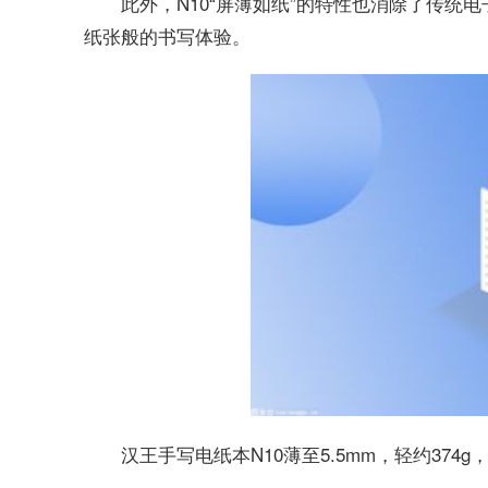
此外，N10“屏薄如纸”的特性也消除了传
纸张般的书写体验。
汉王手写电纸本N10薄至5.5mm，轻约37