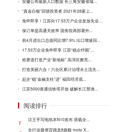
安徽公布最新人口数据 长三角安徽省城...
“真金白银”回馈投资者 2021年28家上...
免申即享！江苏向17.53万户企业发放失业...
保订单提高通关效率 国务院再部署外...
前4月进出口总值同比增7.9% 出口增速回...
17.53万企业免申即享 江苏“稳企纾困”...
抢赛道打造产业“新地标” 高淳区擦亮...
打造美丽六合！六合区累计治理水土流失...
起步“稳”金融支柱“进” 福田经济底...
江苏5000座通信铁塔开放 破解长江禁渔...
阅读排行
汉王手写电纸本N10发布 搭载全...
全行业最便宜骁龙8旗舰 moto X...