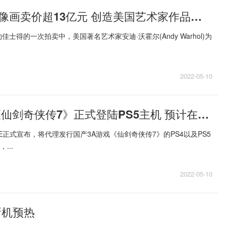
玛丽莲梦露肖像画卖价超13亿元 创造美国艺术家作品最高拍卖纪录
士得的一次拍卖中，美国著名艺术家安迪·沃霍尔(Andy Warhol)为
2022-05-10
国产3A大作《仙剑奇侠传7》正式登陆PS5主机 预计在2022年内推出
E正式宣布，将代理发行国产3A游戏《仙剑奇侠传7》的PS4以及PS5
...
2022-05-10
新机预热