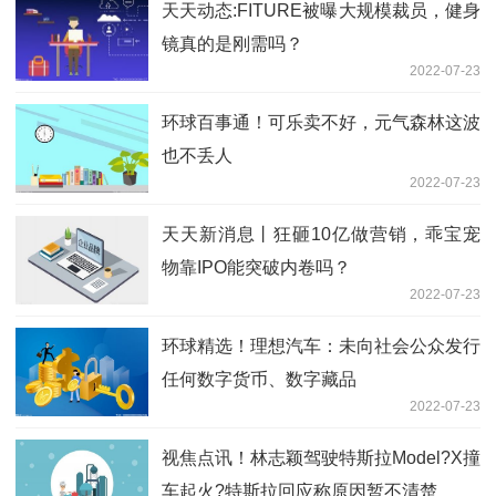
天天动态:FITURE被曝大规模裁员，健身
镜真的是刚需吗？
2022-07-23
环球百事通！可乐卖不好，元气森林这波
也不丢人
2022-07-23
天天新消息丨狂砸10亿做营销，乖宝宠
物靠IPO能突破内卷吗？
2022-07-23
环球精选！理想汽车：未向社会公众发行
任何数字货币、数字藏品
2022-07-23
视焦点讯！林志颖驾驶特斯拉Model?X撞
车起火?特斯拉回应称原因暂不清楚