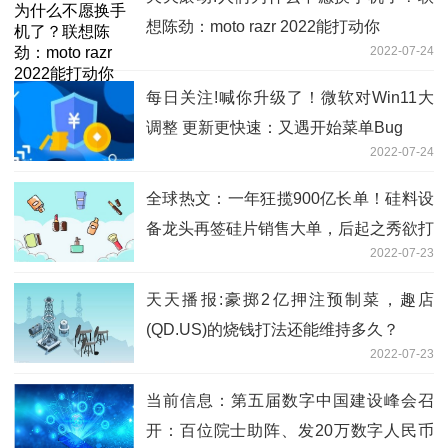
想陈劲：moto razr 2022能打动你
2022-07-24
每日关注!喊你升级了！微软对Win11大
调整 更新更快速：又遇开始菜单Bug
2022-07-24
全球热文：一年狂揽900亿长单！硅料设
备龙头再签硅片销售大单，后起之秀欲打
2022-07-23
破隆基中环双寡头格局？
天天播报:豪掷2亿押注预制菜，趣店
(QD.US)的烧钱打法还能维持多久？
2022-07-23
当前信息：第五届数字中国建设峰会召
开：百位院士助阵、发20万数字人民币