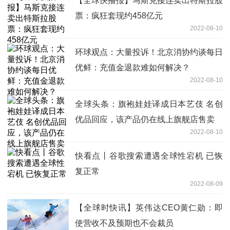
【全球快播报】马斯克接连卖出特斯拉股
票：疯狂套现约458亿元
2022-08-10
环球观点：大量投诉！北京消协约谈每日
优鲜：充值金退款难如何解决？
2022-08-10
全球头条：旗袍娃娃译成日本艺伎 名创
优品回应，该产品仍在线上旗舰店售卖
2022-08-10
快看点丨谷歌搜索遭遇全球性宕机 已恢
复正常
2022-08-09
【全球时快讯】英伟达CEO黄仁勋：即
使营收不及预期也不会裁员