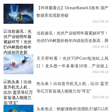
【环球聚看点】OceanBase4.0发布 国产
数据库实现新突破
2022-08-10
当前速讯：光伏产业链明年最紧缺环节！
光伏EVA树脂价格年内或创历史新高，两
2022-08-10
大龙头股价已翻倍
天天即时看！光伏TOPCon电池站上风
口！龙头股一年多暴涨10倍，产业链上
2022-08-10
市公司产能规划一览
热头条丨出动直升机无人机，比尔·盖茨
等亿万富翁涌入格陵兰岛“寻宝”
2022-08-10
头条焦点：蚂蚁保险科技团队打破CLUE