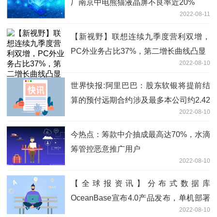
厂南京中电熊猫液晶屏不良率近20%
2022-08-11
【新视野】联想连续九季度营利双增，
PC外业务占比37%，第二增长曲线凸显
2022-08-10
世界快报:阿里巴巴：股东软银将提前结
算的预付远期合约涉及最多本公司约2.42
2022-08-10
亿股ADR
今热点：筹款中介抽成最高达70%，水滴
筹管控恶意推广用户
2022-08-10
【全球报资讯】分布式数据库
OceanBase宣布4.0产品发布，单机部署
2022-08-10
性能超MySQL