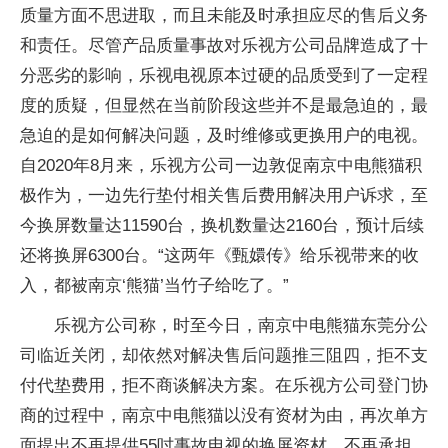
质量方面不思进取，而且未能及时承担应尽的售后义务
和责任。尽管产品质量事故对乐视方公司品牌造成了十
分恶劣的影响，乐视电视原本过硬的品质受到了一定程
度的质疑，但显然在当前阶段这些并不是最急迫的，最
急迫的是如何解决问题，及时维修或更换用户的电视。
自2020年8月来，乐视方公司一边敦促南京中电熊猫积
极作为，一边先行垫付相关售后费用解决用户诉求，至
今换屏数量达11590台，换机数量达2160台，预计后续
还将换屏6300台。“这两年《甄嬛传》给乐视带来的收
入，都被南京‘熊猫’当竹子给吃了。”
乐视方公司称，时至今日，南京中电熊猫东莞分公
司临近关闭，却依然对解决售后问题推三阻四，拒不支
付代垫费用，拒不商谈解决方案。在乐视方公司登门协
商的过程中，南京中电熊猫以没有资材为由，再次单方
面提出不再提供55吋事故电视的换屏资材、不再承担