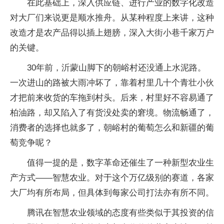
在此基础上，深入供应链、进行产业的数字化改造
对大厂们来说更是顺水推舟。从某种程度上来讲，这种
改造才是农产品得以插上翅膀，深入大街小巷千家万户
的关键。
30年前，沂蒙山脚下的朝峪村还没通上水泥路。
一次进山的路被大雨冲坏了，靠着村里几十个青壮小伙
才把前来收货的车拖到村头。后来，村里好不容易通了
柏油路，却又陷入了有货没处卖的窘境。物流畅通了，
消费者的选择也就多了，朝峪村的葡萄怎么和新疆的葡
萄竞争呢？
值得一提的是，数字革命还催生了一种新型农业生
产方式——智慧农业。对于这个万亿级别的赛道，各家
大厂均有所布局，但具体到每家公司打法亦有所不同。
腾讯在智慧农业领域的态度有些类似于其投资的信