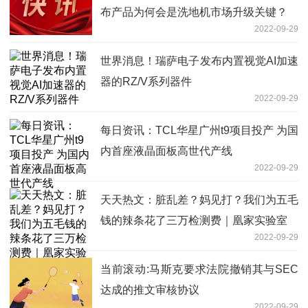
布产品为何会是洗地机市场升级关键？
2022-09-29
世界消息！瑞萨电子发布内置视觉AI加速
器的RZ/V系列器件
2022-09-29
每日资讯：TCL华星广州t9项目投产 为国
内首座液晶面板高世代产线
2022-09-29
天天热文：脏乱差？妈见打？我们为五毛
钱的辣条花了三万检测费｜凰家实验室
2022-09-29
当前滚动:马斯克要求法院撤销其与SEC
达成的推文审核协议
2022-09-29