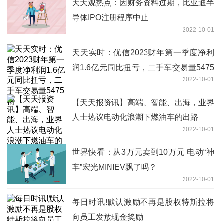
天天观热点：因财务资料过期，比亚迪半
导体IPO注册程序中止
2022-10-01
天天实时：优信2023财年第一季度净利
润1.6亿元同比扭亏，二手车交易量5475
2022-10-01
辆
【天天报资讯】高端、智能、出海，业界
人士热议电动化浪潮下燃油车的出路
2022-10-01
世界快看：从3万元卖到10万元 电动“神
车”宏光MINIEV飘了吗？
2022-10-01
每日时讯!默认激励不再是股权特斯拉将
向员工发放现金奖励