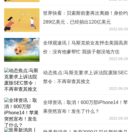
世界快看：贝索斯前妻再次离婚！身价约
289亿美元，已经捐出120亿美元
2022-09-29
全球观速讯丨马斯克前女友抨击美国高房
价：没有他爹帮忙 我孩子都没地方住
2022-09-29
动态焦点:马斯克要求上诉法院废除SEC
禁令：不再审查其推文
2022-09-29
全球资讯：取消！600万部iPhone14！苹
果突然宣布！发生了什么？
2022-09-29