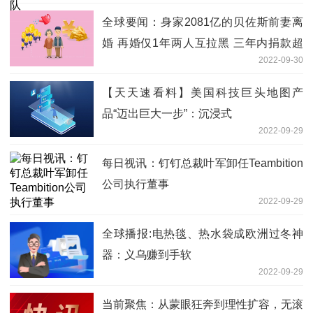
全球要闻：身家2081亿的贝佐斯前妻离
婚 再婚仅1年两人互拉黑 三年内捐款超
2022-09-30
120亿美元
【天天速看料】美国科技巨头地图产
品“迈出巨大一步”：沉浸式
2022-09-29
每日视讯：钉钉总裁叶军卸任Teambition
公司执行董事
2022-09-29
全球播报:电热毯、热水袋成欧洲过冬神
器：义乌赚到手软
2022-09-29
当前聚焦：从蒙眼狂奔到理性扩容，无滚