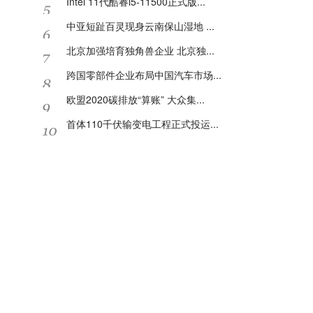
Intel 11代酷睿i5-11500正式版...
中亚短趾百灵现身云南保山湿地 ...
北京加强培育独角兽企业 北京独...
跨国零部件企业布局中国汽车市场...
欧盟2020碳排放“算账” 大众集...
首体110千伏输变电工程正式投运...