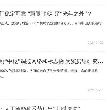
行稳定可靠 “慧眼”能刺穿“光年之外”？
正式开放运行后近6000个机时的观测服务积累，目前中国天眼运行
.
2021-01-22
科学家揭示心跳“中枢”调控网络和标志物 为窦房结研究提供支持
-100次的频率跳动，从而输送血液到全身脏器，维持生命的正常机
..
2021-01-18
：人工智能种番茄种出“儿时味道”