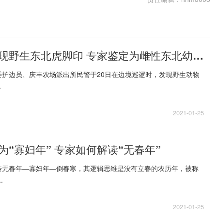
黑龙江边境发现野生东北虎脚印 专家鉴定为雌性东北幼虎足迹
委护边员、庆丰农场派出所民警于20日在边境巡逻时，发现野生动物
.
2021-01-25
为“寡妇年” 专家如何解读“无春年”
传无春年—寡妇年—倒春寒，其逻辑思维是没有立春的农历年，被称
.
2021-01-25