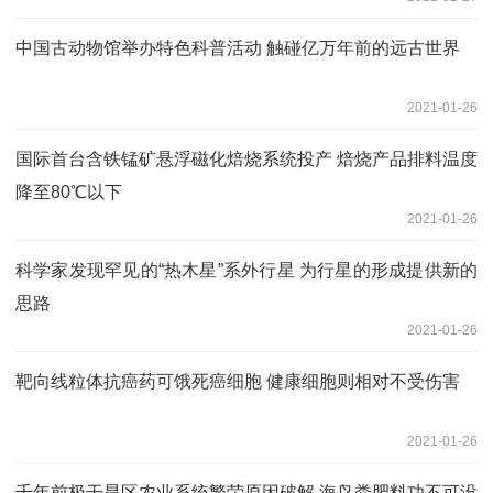
中国古动物馆举办特色科普活动 触碰亿万年前的远古世界
2021-01-26
国际首台含铁锰矿悬浮磁化焙烧系统投产 焙烧产品排料温度
降至80℃以下
2021-01-26
科学家发现罕见的“热木星”系外行星 为行星的形成提供新的
思路
2021-01-26
靶向线粒体抗癌药可饿死癌细胞 健康细胞则相对不受伤害
2021-01-26
千年前极干旱区农业系统繁荣原因破解 海鸟粪肥料功不可没