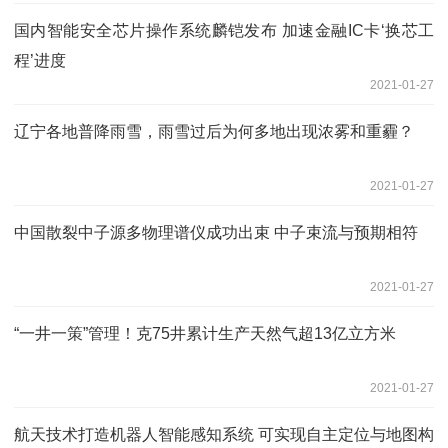
国内智能安全芯片操作系统麟铠发布 加速金融IC卡‘换芯工
程’进度
2021-01-27
辽宁各地普降雨雪，雨雪过后为何多地出现浓雾和重霾？
2021-01-27
中国散裂中子源多物理谱仪成功出束 中子束流与预期相符
2021-01-27
“一井一策”管理！克75井累计生产天然气超13亿立方米
2021-01-27
航天技术打造机器人智能感知系统 可实现自主定位与地图构