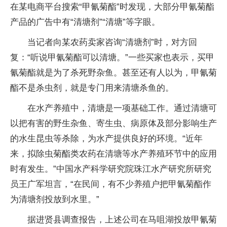
在某电商平台搜索“甲氰菊酯”时发现，大部分甲氰菊酯
产品的广告中有“清塘剂”“清塘”等字眼。
当记者向某农药卖家咨询“清塘剂”时，对方回
复：“听说甲氰菊酯可以清塘。”一些买家也表示，买甲
氰菊酯就是为了杀死野杂鱼。甚至还有人以为，甲氰菊
酯不是杀虫剂，就是专门用来清塘杀鱼的。
在水产养殖中，清塘是一项基础工作。通过清塘可
以把有害的野生杂鱼、寄生虫、病原体及部分影响生产
的水生昆虫等杀除，为水产提供良好的环境。“近年
来，拟除虫菊酯类农药在清塘等水产养殖环节中的应用
时有发生。”中国水产科学研究院珠江水产研究所研究
员王广军坦言，“在民间，有不少养殖户把甲氰菊酯作
为清塘剂投放到水里。”
据进贤县调查报告，上述公司在马咀湖投放甲氰菊