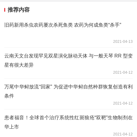
推荐内容
旧药新用杀虫农药屡次杀死鱼类 农药为何成鱼类“杀手”
2021-04-13
云南天文台发现罕见双星演化脉动天体 与一般天琴 RR 型变
星有很大差异
2021-04-12
万尾中华鲟放流“回家” 为促进中华鲟自然种群恢复创造有利
条件
2021-04-12
患者福音！全球首个治疗系统性红斑狼疮“双靶”生物制剂在
华上市
2021-04-12