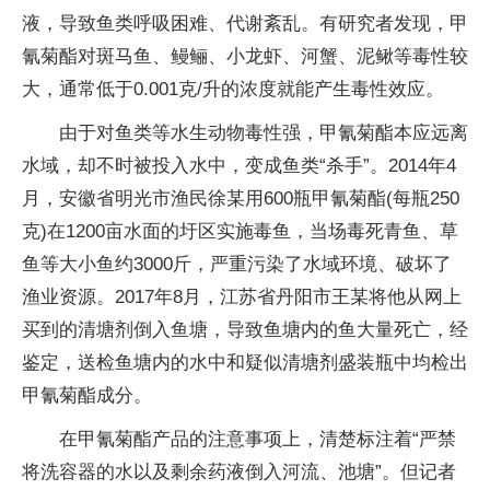
液，导致鱼类呼吸困难、代谢紊乱。有研究者发现，甲
氰菊酯对斑马鱼、鳗鲡、小龙虾、河蟹、泥鳅等毒性较
大，通常低于0.001克/升的浓度就能产生毒性效应。
由于对鱼类等水生动物毒性强，甲氰菊酯本应远离
水域，却不时被投入水中，变成鱼类“杀手”。2014年4
月，安徽省明光市渔民徐某用600瓶甲氰菊酯(每瓶250
克)在1200亩水面的圩区实施毒鱼，当场毒死青鱼、草
鱼等大小鱼约3000斤，严重污染了水域环境、破坏了
渔业资源。2017年8月，江苏省丹阳市王某将他从网上
买到的清塘剂倒入鱼塘，导致鱼塘内的鱼大量死亡，经
鉴定，送检鱼塘内的水中和疑似清塘剂盛装瓶中均检出
甲氰菊酯成分。
在甲氰菊酯产品的注意事项上，清楚标注着“严禁
将洗容器的水以及剩余药液倒入河流、池塘”。但记者