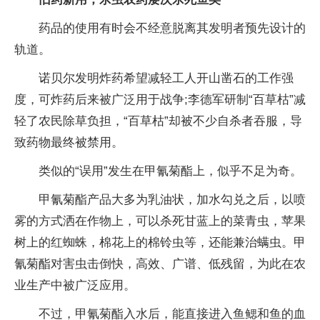
药品的使用有时会不经意脱离其发明者预先设计的
轨道。
诺贝尔发明炸药希望减轻工人开山凿石的工作强
度，可炸药后来被广泛用于战争;李德军研制“百草枯”减
轻了农民除草负担，“百草枯”却被不少自杀者吞服，导
致药物最终被禁用。
类似的“误用”发生在甲氰菊酯上，似乎不足为奇。
甲氰菊酯产品大多为乳油状，加水勾兑之后，以喷
雾的方式洒在作物上，可以杀死甘蓝上的菜青虫，苹果
树上的红蜘蛛，棉花上的棉铃虫等，还能兼治螨虫。甲
氰菊酯对害虫击倒快，高效、广谱、低残留，为此在农
业生产中被广泛应用。
不过，甲氰菊酯入水后，能直接进入鱼鳃和鱼的血