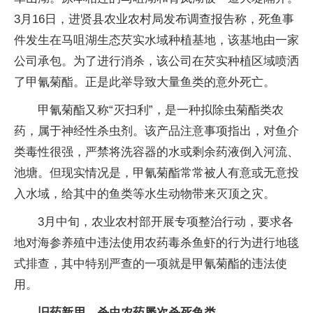
3月16日，进贤县农业农村局发布调查报告称，死鱼事
件发生在马咀湖生态芡实水域种植基地，该基地由一家
公司承包。为了进行消杀，该公司在芡实种植区域喷洒
了甲氰菊酯。正是此举导致大量鱼类的意外死亡。
甲氰菊酯又称“灭扫利”，是一种拟除虫菊酯类农
药，属于神经性杀虫剂。该产品注意事项指出，对鱼介
类毒性很强，严禁将洗容器的水或剩余药液倒入河流、
池塘。但现实情况是，甲氰菊酯常常被人有意或无意投
入水域，给其中的鱼类等水生动物带来灭顶之灾。
3月中旬，农业农村部开展专项整治行动，要求各
地对海参养殖中违法使用农药毒杀鱼虾的行为进行地毯
式排查，其中特别严查的一项就是甲氰菊酯的违法使
用。
旧药新用，杀虫农药屡次杀死鱼类