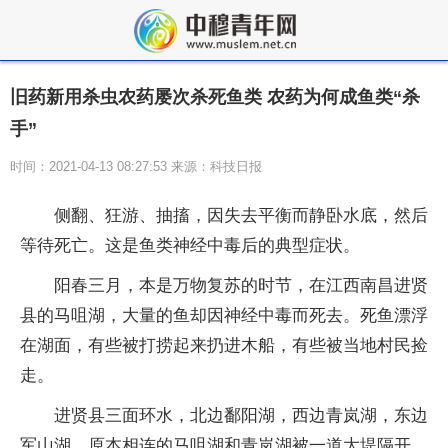
旧药新用杀虫农药屡次杀死鱼类 农药为何成鱼类“杀
手”
时间：2021-04-13 08:27:53 来源：科技日报
侧翻、狂游、抽搐，因失去平衡而静卧水底，然后
等待死亡。这是鱼类神经中毒后的典型症状。
阳春三月，本是万物复苏的时节，在江西南昌进贤
县的马咀湖，大量的鱼却因神经中毒而死去。死鱼漂浮
在湖面，有些被打捞起来扔进木船，有些被当地村民捡
走。
进贤县三面环水，北边鄱阳湖，西边青岚湖，东边
军山湖。原本相连的马咀湖和青岚湖被一道大堤隔开。