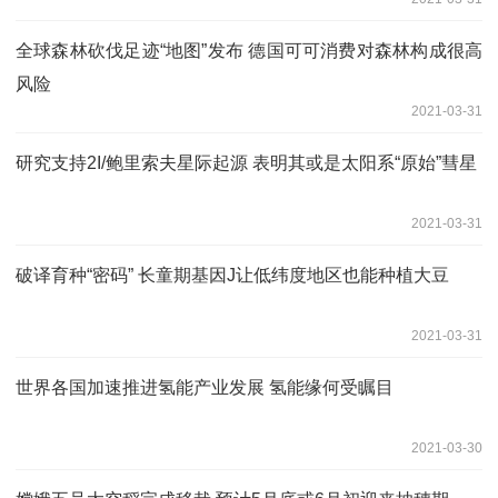
全球森林砍伐足迹“地图”发布 德国可可消费对森林构成很高
风险
2021-03-31
研究支持2I/鲍里索夫星际起源 表明其或是太阳系“原始”彗星
2021-03-31
破译育种“密码” 长童期基因J让低纬度地区也能种植大豆
2021-03-31
世界各国加速推进氢能产业发展 氢能缘何受瞩目
2021-03-30