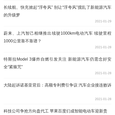
长续航、快充掀起“浮夸风” 别让“浮夸风”搅乱了新能源汽车
的升级梦
2021-01-29
蔚来、上汽智己相继推出续驶1000km电动汽车 续驶里程
1000公里靠不靠谱？
2021-01-28
特斯拉Model 3爆炸自燃引发关注 新能源汽车仍需念好安
全“紧箍咒”
2021-01-28
大陆起诉诺基亚背后：高额专利费引争议 汽车企业接连败诉
2021-01-28
科技公司争抢方向盘代工 苹果百度们成智能电动车迎新贵