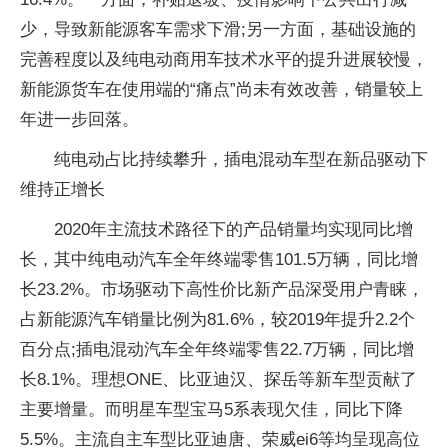
少，导致新能源客车需求下滑;另一方面，基础设施的
完善程度以及纯电动商用车技术水平的提升进展较慢，
新能源货车在使用端的“痛点”尚未有效改善，销量较上
年进一步回落。
纯电动占比持续攀升，插电混动车型在新品驱动下
维持正增长
2020年主流技术路径下的产品销量均实现同比增
长，其中纯电动汽车全年终端零售101.5万辆，同比增
长23.2%。市场驱动下高性价比新产品深受用户青睐，
占新能源汽车销量比例为81.6%，较2019年提升2.2个
百分点;插电混动汽车全年终端零售22.7万辆，同比增
长8.1%。理想ONE、比亚迪汉、探岳等新车型贡献了
主要增量。而明星车型宝马5系表现欠佳，同比下降
5.5%。主流自主车型比亚迪唐、荣威ei6等均呈现高位