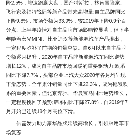
降2.5%，增速跑赢大盘，国产特斯拉，林肯冒险家、
飞行家及福特锐际等新产品带来高增量;自主品牌同比
下降9.8%，市场份额为33.9%，较2019年下降0.9个百
分点。上半年疫情对自主品牌市场影响较显著，但下半
年随着宏光MINI、比亚迪汉等新能源汽车产品推出，
一定程度弥补了前期的销量空缺。自6月以来自主品牌
份额逐月提升，2020年自主品牌新能源汽车同比逆势
增长12%，成为自主品牌市场回暖的重要驱动力;欧系
同比下降7.7%，头部企业上汽大众2020年各月均呈现
下滑态势，全年累计销量同比下降22.3%，成为拖累欧
系的重要因素，但北京奔驰、华晨宝马同比逆势增长，
一定程度挽回了颓势;韩系同比下降27.8%，自2019年7
月开始已连续18个月高位下滑。
供需发力助力豪华品牌延续高增长，引领乘用车市
场复苏