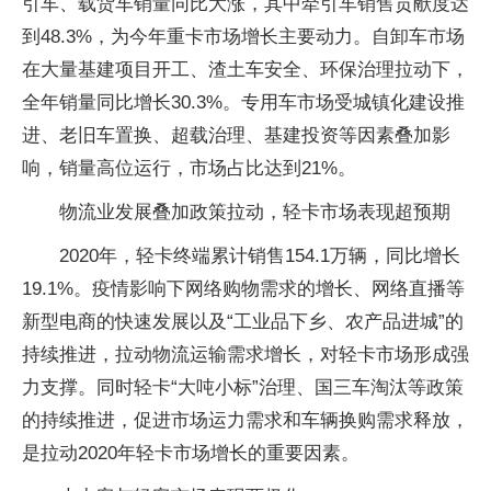
引车、载货车销量同比大涨，其中牵引车销售贡献度达
到48.3%，为今年重卡市场增长主要动力。自卸车市场
在大量基建项目开工、渣土车安全、环保治理拉动下，
全年销量同比增长30.3%。专用车市场受城镇化建设推
进、老旧车置换、超载治理、基建投资等因素叠加影
响，销量高位运行，市场占比达到21%。
物流业发展叠加政策拉动，轻卡市场表现超预期
2020年，轻卡终端累计销售154.1万辆，同比增长
19.1%。疫情影响下网络购物需求的增长、网络直播等
新型电商的快速发展以及“工业品下乡、农产品进城”的
持续推进，拉动物流运输需求增长，对轻卡市场形成强
力支撑。同时轻卡“大吨小标”治理、国三车淘汰等政策
的持续推进，促进市场运力需求和车辆换购需求释放，
是拉动2020年轻卡市场增长的重要因素。