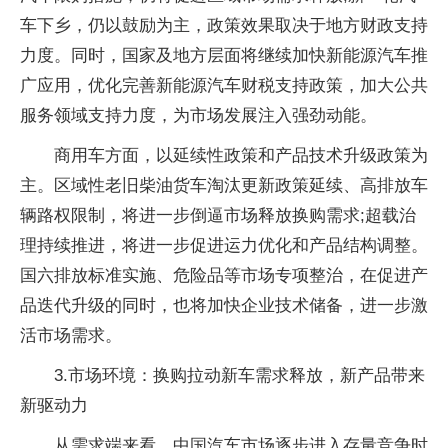
车下乡，仍以鼓励为主，政策效果取决于地方财政支持
力度。同时，国家及地方层面将继续加快新能源汽车推
广应用，优化完善新能源汽车财税支持政策，加大公共
服务领域支持力度，为市场发展注入强劲动能。
商用车方面，以延续性政策和产品技术升级政策为
主。区域性老旧柴油货车淘汰更新政策延续、高排放车
辆路权限制，将进一步倒逼市场释放换购需求;超载治
理持续推进，将进一步促进运力优化和产品结构调整。
国六排放标准实施、危险品等市场专项整治，在促进产
品迭代升级的同时，也将加快企业技术储备，进一步激
活市场需求。
3.市场环境：换购拉动新车需求释放，新产品带来
新驱动力
从需求端来看，中国汽车市场逐步进入存量竞争时