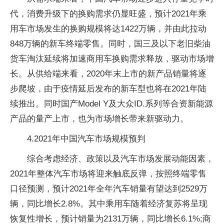
代，消费升级下的换购需求仍显旺盛，预计2021年乘
用车市场发生的换购规模将达1422万辆，并由此拉动
848万辆的新车终端零售。同时，国三及以下老旧柴油
货车淘汰延续将加速商用车换购需求释放，驱动市场增
长。从供给端来看，2020年末上市的新产品销量将逐
步爬坡，由于疫情延后发布的新车型也将在2021年陆
续推出。同时国产Model Y及大众ID.系列等合资新能源
产品的量产上市，也为市场增长带来新驱动力。
4.2021年中国汽车市场规模预判
综合考虑经济、政策以及汽车市场发展动能因素，
2021年整体汽车市场将迎来触底反弹，按照终端零售
口径预测，预计2021年全年汽车销量有望达到2529万
辆，同比增长2.8%。其中乘用车随着经济复苏将呈现
恢复性增长，预计销量为2131万辆，同比增长6.1%;商