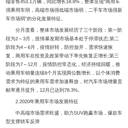
端零售453.1万辆，同比增长18.8%，整体呈现“商用车
强乘用车弱，高端市场强低端市场弱，二手车市场强新
车市场弱”的分化发展特征。
分月度看，整体市场发展经历了三个阶段：第一阶
段为2～3月，疫情暴发期市场基本处于停滞状态;第二
阶段为4～6月，疫情好转，防控放开，需求快速恢
复，商用车在投资及政策带动下率先恢复正增长;第三
阶段为7～12月，疫情防控常态化，经济持续回暖，推
动乘用车销量连续6个月实现两位数增长，以个体消费
需求为特征的乘用车需求加速释放，对汽车市场增量贡
献率逐月提升，12月已达到78.3%。
2.2020年乘用车市场发展特征
中高端市场需求旺盛，助力SUV跑赢市场，爆款车
型支撑轿车反弹