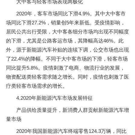
大中客与轻客市场表现两极化
2020年，客车市场同比下滑4.9%。其中大中客市
场同比下滑27.2%，销量创5年来新低。受疫情影响，
居民公共出行受限，大中客各细分市场均出现不同幅度
的下滑，尤其是公路客运市场，其降幅高达46%。此
外，源于新能源汽车补贴的连续下调，公交市场也出现
了22.4%的降幅。不同于大中客市场的下滑，轻客市场
同比提升5.8%。疫情刺激了电商、物流行业的发展，
物资配送类轻客需求随之增长。同时，疫情也刺激了医
疗类轻客市场需求的增长。
4.2020年新能源汽车市场发展特征
产品供给质量提升，新消费人群贡献新能源汽车增
量市场
2020年我国新能源汽车终端零售124.3万辆，同比