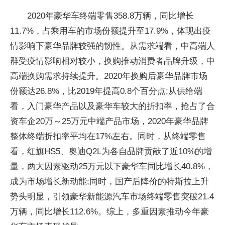
2020年豪华车终端零售358.8万辆，同比增长
11.7%，占乘用车的市场份额提升至17.9%，体现出疫
情影响下豪华品牌较强的韧性。从需求端看，中高端人
群受疫情影响相对较小，换购推动消费者品牌升级，中
高端换购需求持续提升。2020年换购后豪华品牌市场
份额达26.8%，比2019年提高0.8个百分点;从供给端
看，入门豪华产品以及豪华车较大的折扣率，抢占了合
资车企20万～25万元中端产品市场，2020年豪华品牌
整体终端折扣率平均在17%左右。同时，从终端零售
看，红旗HS5、奥迪Q2L为各自品牌贡献了近10%的增
量，两大因素驱动25万元以下豪华车同比增长40.8%，
成为市场增长新动能;同时，国产后降价的特斯拉上升
势头明显，引领豪华新能源汽车市场终端零售突破21.4
万辆，同比增长112.6%。综上，多重因素推动今年豪