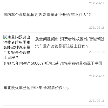
2021-02-18
国内车企高层频频更迭 新造车企业开始“留不住人”？
2021-02-18
质量问题频出 消费者维权困难 智能驾驶
汽车量产监管是否该提上日程？
2021-02-18
奔驰75年内生产5000万辆迈巴赫 70%左右销量都源于中国
2021-02-16
东北慢火车已运行68年 全程票价仅4元
2021-02-16