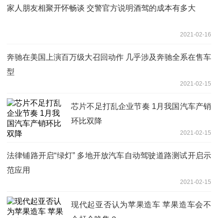
家人朋友相聚开怀畅谈 交警官方说明酒驾的成本有多大
2021-02-16
奔驰在美国上演百万级大召回动作 几乎涉及奔驰全系在售车
型
2021-02-15
芯片不足打乱企业节奏 1月我国汽车产销
环比双降
2021-02-15
法律铺路开启“绿灯” 多地开放汽车自动驾驶道路测试开启示
范应用
2021-02-15
现代起亚否认为苹果造车 苹果造车会不