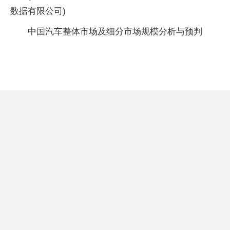
数据有限公司)
中国汽车整体市场及细分市场规模分析与预判