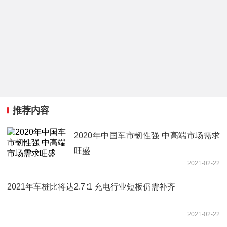
推荐内容
2020年中国车市韧性强 中高端市场需求
旺盛
2021-02-22
2021年车桩比将达2.7∶1 充电行业短板仍需补齐
2021-02-22