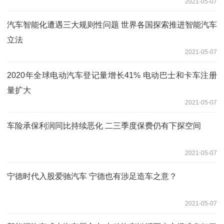
2021-05-07
汽车智能化遭遇三大规则性问题 世界各国探索推进智能汽车
立法
2021-05-07
2020年全球电动汽车登记量增长41% 电动巴士和卡车注册
量扩大
2021-05-07
车险承保利润同比持续恶化 二三季度保费仍有下探空间
2021-05-07
宁德时代入股爱驰汽车 宁德也有涉足造车之意？
2021-05-07