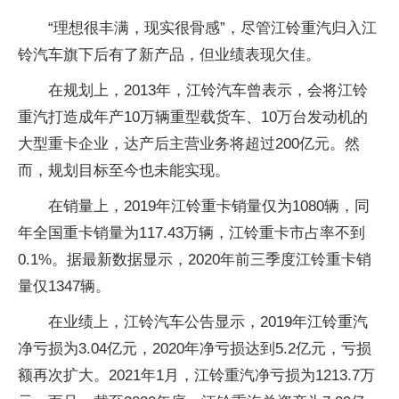
“理想很丰满，现实很骨感”，尽管江铃重汽归入江
铃汽车旗下后有了新产品，但业绩表现欠佳。
在规划上，2013年，江铃汽车曾表示，会将江铃
重汽打造成年产10万辆重型载货车、10万台发动机的
大型重卡企业，达产后主营业务将超过200亿元。然
而，规划目标至今也未能实现。
在销量上，2019年江铃重卡销量仅为1080辆，同
年全国重卡销量为117.43万辆，江铃重卡市占率不到
0.1%。据最新数据显示，2020年前三季度江铃重卡销
量仅1347辆。
在业绩上，江铃汽车公告显示，2019年江铃重汽
净亏损为3.04亿元，2020年净亏损达到5.2亿元，亏损
额再次扩大。2021年1月，江铃重汽净亏损为1213.7万