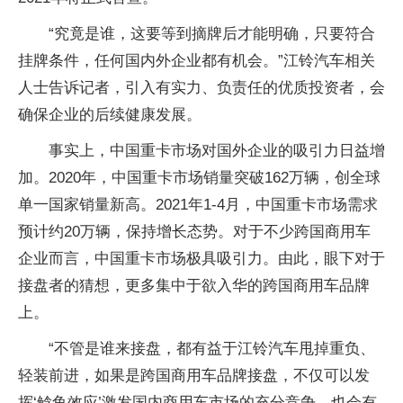
“究竟是谁，这要等到摘牌后才能明确，只要符合
挂牌条件，任何国内外企业都有机会。”江铃汽车相关
人士告诉记者，引入有实力、负责任的优质投资者，会
确保企业的后续健康发展。
事实上，中国重卡市场对国外企业的吸引力日益增
加。2020年，中国重卡市场销量突破162万辆，创全球
单一国家销量新高。2021年1-4月，中国重卡市场需求
预计约20万辆，保持增长态势。对于不少跨国商用车
企业而言，中国重卡市场极具吸引力。由此，眼下对于
接盘者的猜想，更多集中于欲入华的跨国商用车品牌
上。
“不管是谁来接盘，都有益于江铃汽车甩掉重负、
轻装前进，如果是跨国商用车品牌接盘，不仅可以发
挥‘鲶鱼效应’激发国内商用车市场的充分竞争，也会有