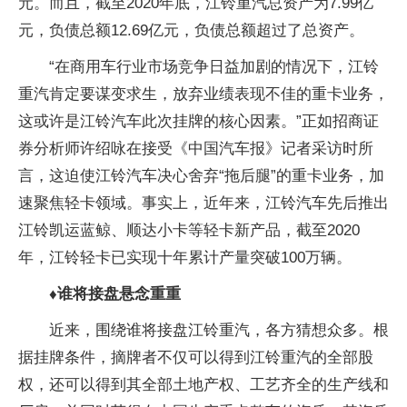
元。而且，截至2020年底，江铃重汽总资产为7.99亿
元，负债总额12.69亿元，负债总额超过了总资产。
“在商用车行业市场竞争日益加剧的情况下，江铃
重汽肯定要谋变求生，放弃业绩表现不佳的重卡业务，
这或许是江铃汽车此次挂牌的核心因素。”正如招商证
券分析师许绍咏在接受《中国汽车报》记者采访时所
言，这迫使江铃汽车决心舍弃“拖后腿”的重卡业务，加
速聚焦轻卡领域。事实上，近年来，江铃汽车先后推出
江铃凯运蓝鲸、顺达小卡等轻卡新产品，截至2020
年，江铃轻卡已实现十年累计产量突破100万辆。
♦谁将接盘悬念重重
近来，围绕谁将接盘江铃重汽，各方猜想众多。根
据挂牌条件，摘牌者不仅可以得到江铃重汽的全部股
权，还可以得到其全部土地产权、工艺齐全的生产线和