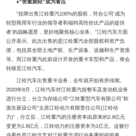
♦“舍重就轻”成为看点
“挂牌出售江铃重汽100%的股权，符合公司‘成为
轻型商用车行业的领导者和福特高性价比产品的提供
者’的战略愿景，更好地聚焦核心业务。”江铃汽车方面
公开表示。此次出售的是江铃重汽全部股权和资产负
债，包括其全部土地产权、生产设备、设施和生产资质
等。而江铃重汽此前设计开发的重卡车型和产品，将会
转移至江铃汽车。
江铃汽车出售重卡业务，去年就开始有所传闻。
2020年8月，江铃汽车对江铃重汽按整车及发动机业务
进行分立，分立为存续公司“江铃重型汽车有限公司”和
派生新设公司“太原江铃动力有限责任公司(江铃动
力)”，分立后，江铃重汽的注册资本由原来的2.8亿元
变更为1.8亿元，江铃动力的注册资本为1亿元。这被行
业看作是江铃汽车对江铃重汽进行业务重组的前奏。