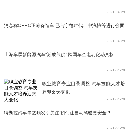
2021-04-29
消息称OPPO正筹备造车 已与宁德时代、中汽协等进行会面
2021-04-29
上海车展新能源汽车“渐成气候” 跨国车企电动化动真格
2021-04-29
职业教育专业目录调整 汽车技能人才培
养迎来大变化
2021-04-29
特斯拉汽车事故频发引关注 如何让自动驾驶更安全？
2021-04-29