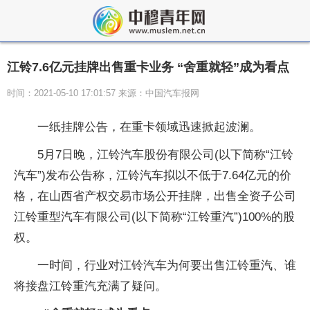
江铃7.6亿元挂牌出售重卡业务 “舍重就轻”成为看点
时间：2021-05-10 17:01:57 来源：中国汽车报网
一纸挂牌公告，在重卡领域迅速掀起波澜。
5月7日晚，江铃汽车股份有限公司(以下简称“江铃
汽车”)发布公告称，江铃汽车拟以不低于7.64亿元的价
格，在山西省产权交易市场公开挂牌，出售全资子公司
江铃重型汽车有限公司(以下简称“江铃重汽”)100%的股
权。
一时间，行业对江铃汽车为何要出售江铃重汽、谁
将接盘江铃重汽充满了疑问。