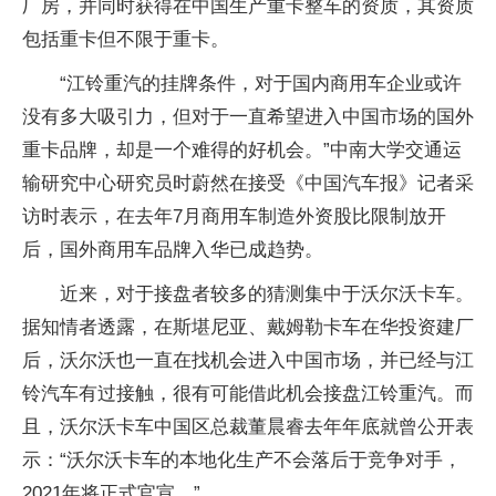
厂房，并同时获得在中国生产重卡整车的资质，其资质
包括重卡但不限于重卡。
“江铃重汽的挂牌条件，对于国内商用车企业或许
没有多大吸引力，但对于一直希望进入中国市场的国外
重卡品牌，却是一个难得的好机会。”中南大学交通运
输研究中心研究员时蔚然在接受《中国汽车报》记者采
访时表示，在去年7月商用车制造外资股比限制放开
后，国外商用车品牌入华已成趋势。
近来，对于接盘者较多的猜测集中于沃尔沃卡车。
据知情者透露，在斯堪尼亚、戴姆勒卡车在华投资建厂
后，沃尔沃也一直在找机会进入中国市场，并已经与江
铃汽车有过接触，很有可能借此机会接盘江铃重汽。而
且，沃尔沃卡车中国区总裁董晨睿去年年底就曾公开表
示：“沃尔沃卡车的本地化生产不会落后于竞争对手，
2021年将正式官宣。”