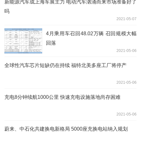
新能源汽车成上海车展主力 电动汽车汹涌而来市场准备好了
吗
2021-05-07
4月乘用车召回48.02万辆 召回规模大幅
回落
2021-05-06
全球性汽车芯片短缺仍在持续 福特北美多座工厂将停产
2021-05-06
充电8分钟续航1000公里 快速充电设施落地尚存困难
2021-05-06
蔚来、中石化共建换电新格局 5000座充换电站纳入规划