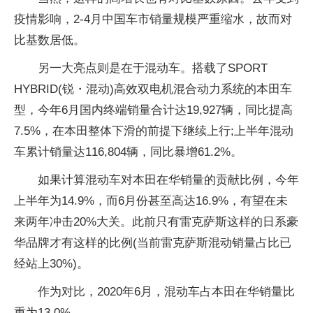
疫情影响，2-4月中国车市销量规模严重缩水，故而对
比基数居低。
另一大亮点则是在于混动车。搭载了SPORT
HYBRID(锐・混动)高效双电机混合动力系统的本田车
型，今年6月国内终端销量合计达19,927辆，同比提高
7.5%，在本田整体下滑的前提下继续上行;上半年混动
车累计销量达116,804辆，同比暴增61.2%。
如果计算混动车对本田在华销量的贡献比例，今年
上半年为14.9%，而6月份甚至高达16.9%，有望在未
来两年冲击20%大关。此前只有雷克萨斯这样的日系豪
华品牌才有这样的比例(当前雷克萨斯混动销量占比已
经站上30%)。
作为对比，2020年6月，混动车占本田在华销量比
重为13.0%。