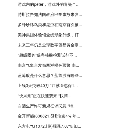
游戏内的peter，游戏外的青瓷全...
特斯拉告知法国政府巴黎事故未发...
多种珍稀鸟类和昆虫在南京首次被...
美神集团体验馆全线形象升级，打...
未来三年仍是全球数字贸易黄金期...
“超级团购”促粤核酸检测试剂不...
南京气象台发布寒潮橙色预警 南...
蓝筹股是什么意思？蓝筹股有哪些...
上线3天突破40万 “江苏医惠保1...
“快风潮”正在快速袭来 “快商...
白酒生产许可新规征求民意 “特...
金开新能(600821.SH)涨逾4% 年...
东方电气(1072.HK)现涨7.07% 加...