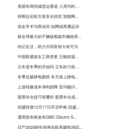
美团布局同城货运赛道 入局为时...
特斯拉宕机引发安全担忧 智能网...
游走学术与商业间 知网或再遭起诉
获全球最大的千辆级氢能车辆政府...
尚亿生活，助力共同富裕大有可为
中国联通发生工商变更 王晓初退...
立冬是冬季的开始吗 立冬的习俗...
冬季总被静电困扰 冬天身上静电...
上游转嫁成本净利剧降 亚玛顿(0...
股票补仓技巧有哪些 股票补仓成...
回盛转债12月17日开启申购 回盛...
通用宣布将发布GMC Electric S...
日产2026财年前将在欧美建电池回...