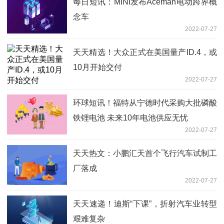
每日短讯：MINI发布Aceman电动跨界概
念车
2022-07-27
天天精选！大众正式在美国量产ID.4，或
10月开始交付
2022-07-27
环球短讯！福特从宁德时代采购大批磷酸
铁锂电池 未来10年电池供应无忧
2022-07-27
天天热文：小鹏汇天首个飞行汽车试制工
厂落成
2022-07-27
天天速递！迪斯“下课”，折射汽车业转型
艰难复杂