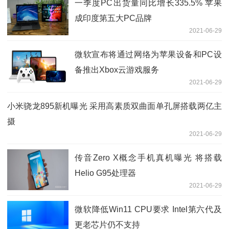
一季度PC出货量同比增长335.5% 苹果
成印度第五大PC品牌
2021-06-29
微软宣布将通过网络为苹果设备和PC设
备推出Xbox云游戏服务
2021-06-29
小米骁龙895新机曝光 采用高素质双曲面单孔屏搭载两亿主
摄
2021-06-29
传音Zero X概念手机真机曝光 将搭载
Helio G95处理器
2021-06-29
微软降低Win11 CPU要求 Intel第六代及
更老芯片仍不支持