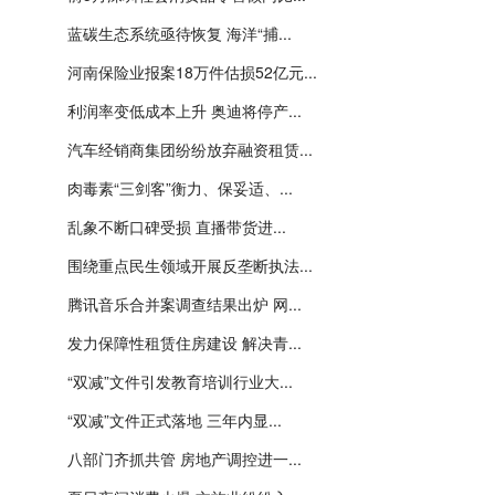
蓝碳生态系统亟待恢复 海洋“捕...
河南保险业报案18万件估损52亿元...
利润率变低成本上升 奥迪将停产...
汽车经销商集团纷纷放弃融资租赁...
肉毒素“三剑客”衡力、保妥适、...
乱象不断口碑受损 直播带货进...
围绕重点民生领域开展反垄断执法...
腾讯音乐合并案调查结果出炉 网...
发力保障性租赁住房建设 解决青...
“双减”文件引发教育培训行业大...
“双减”文件正式落地 三年内显...
八部门齐抓共管 房地产调控进一...