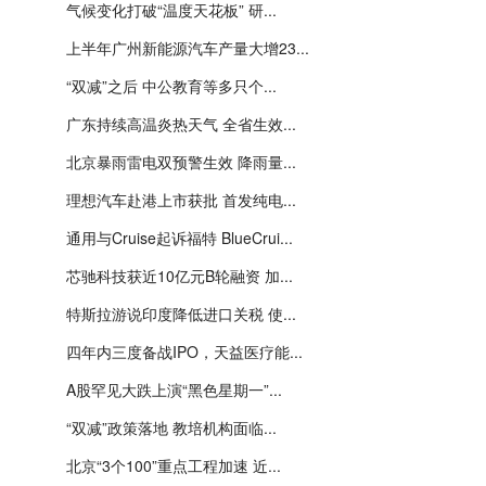
气候变化打破“温度天花板” 研...
上半年广州新能源汽车产量大增23...
“双减”之后 中公教育等多只个...
广东持续高温炎热天气 全省生效...
北京暴雨雷电双预警生效 降雨量...
理想汽车赴港上市获批 首发纯电...
通用与Cruise起诉福特 BlueCrui...
芯驰科技获近10亿元B轮融资 加...
特斯拉游说印度降低进口关税 使...
四年内三度备战IPO，天益医疗能...
A股罕见大跌上演“黑色星期一”...
“双减”政策落地 教培机构面临...
北京“3个100”重点工程加速 近...