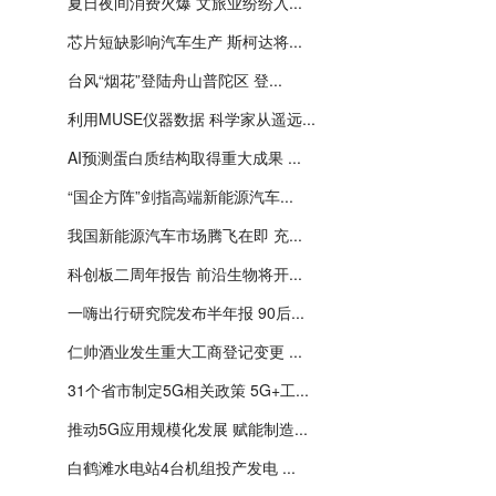
夏日夜间消费火爆 文旅业纷纷入...
芯片短缺影响汽车生产 斯柯达将...
台风“烟花”登陆舟山普陀区 登...
利用MUSE仪器数据 科学家从遥远...
AI预测蛋白质结构取得重大成果 ...
“国企方阵”剑指高端新能源汽车...
我国新能源汽车市场腾飞在即 充...
科创板二周年报告 前沿生物将开...
一嗨出行研究院发布半年报 90后...
仁帅酒业发生重大工商登记变更 ...
31个省市制定5G相关政策 5G+工...
推动5G应用规模化发展 赋能制造...
白鹤滩水电站4台机组投产发电 ...