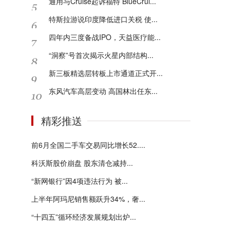
通用与Cruise起诉福特 BlueCrui...
特斯拉游说印度降低进口关税 使...
四年内三度备战IPO，天益医疗能...
“洞察”号首次揭示火星内部结构...
新三板精选层转板上市通道正式开...
东风汽车高层变动 高国林出任东...
精彩推送
前6月全国二手车交易同比增长52....
科沃斯股价崩盘 股东清仓减持...
“新网银行”因4项违法行为 被...
上半年阿玛尼销售额跃升34%，奢...
“十四五”循环经济发展规划出炉...