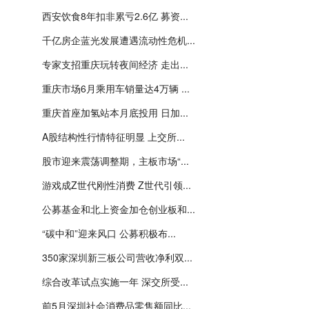
西安饮食8年扣非累亏2.6亿 募资...
千亿房企蓝光发展遭遇流动性危机...
专家支招重庆玩转夜间经济 走出...
重庆市场6月乘用车销量达4万辆 ...
重庆首座加氢站本月底投用 日加...
A股结构性行情特征明显 上交所...
股市迎来震荡调整期，主板市场“...
游戏成Z世代刚性消费 Z世代引领...
公募基金和北上资金加仓创业板和...
“碳中和”迎来风口 公募积极布...
350家深圳新三板公司营收净利双...
综合改革试点实施一年 深交所受...
前5月深圳社会消费品零售额同比...