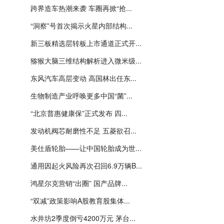
跨界造车热潮来袭 车圈再掀“抢...
“洞察”号首次揭示火星内部结构...
新三板精选层转板上市通道正式开...
猕猴大脑三维结构解析进入微米级...
东风汽车高层变动 高国林出任东...
生物制造产业呼唤更多中国“菌”...
“北京普惠健康保”正式发布 四...
发动机阀芯耐磨性不足 五菱欲召...
美仕盾轮胎——让中国轮胎成为世...
通用因起火风险再次召回6.9万辆B...
鸿星尔克营销“出圈” 国产品牌...
“双减”政策影响A股教育股集体...
水井坊2季度倒亏4200万元 茅台...