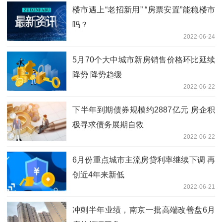
楼市遇上“老招新用” “房票安置”能稳楼市
吗？
2022-06-24
5月70个大中城市新房销售价格环比延续
降势 降势趋缓
2022-06-22
下半年到期债券规模约2887亿元 房企积
极寻求债务展期自救
2022-06-22
6月份重点城市主流房贷利率继续下调 再
创近4年来新低
2022-06-21
冲刺半年业绩，南京一批高端改善盘6月