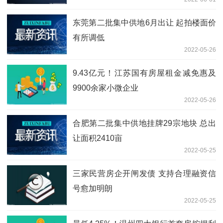
东莞第二批集中供地6月出让 起拍楼面价
有所调低
2022-05-26
9.43亿元！江苏国有房屋租金减免惠及
9900余家小微企业
2022-05-26
合肥第二批集中供地挂牌29宗地块 总出
让面积2410亩
2022-05-25
三家民营房企开闸发债 支持合理融资信
号愈加明朗
2022-05-25