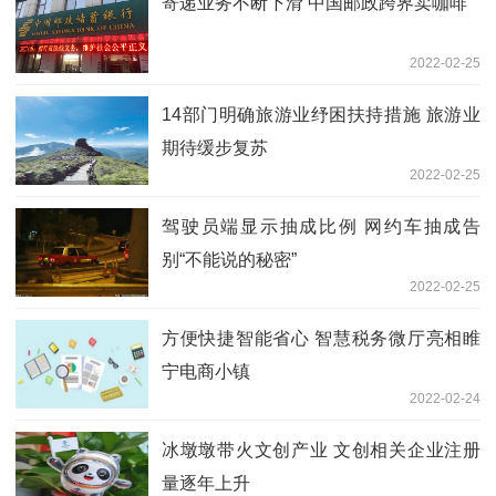
寄递业务不断下滑 中国邮政跨界卖咖啡
2022-02-25
14部门明确旅游业纾困扶持措施 旅游业
期待缓步复苏
2022-02-25
驾驶员端显示抽成比例 网约车抽成告
别“不能说的秘密”
2022-02-25
方便快捷智能省心 智慧税务微厅亮相睢
宁电商小镇
2022-02-24
冰墩墩带火文创产业 文创相关企业注册
量逐年上升