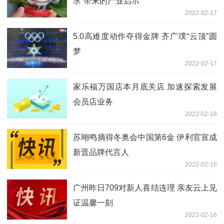
求”带来的产业启示
2022-02-17
5.0高难度动作夺得金牌 齐广璞“云顶”圆
梦
2022-02-17
家乐福万国店本月底关店 加速探索发展
会员店业务
2022-02-16
苏翊鸣摘得冬奥会中国第6金 伊利官宣成
新晋品牌代言人
2022-02-16
广州昨日709对新人喜结连理 亲友云上见
证温馨一刻
2022-02-16