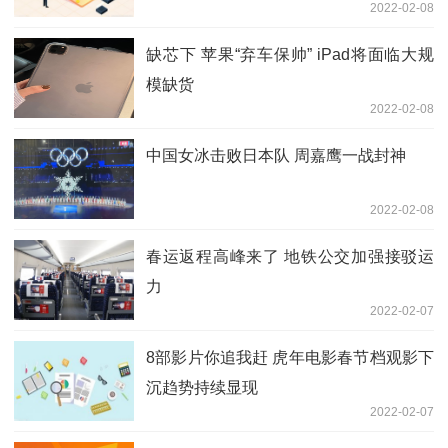
2022-02-08
缺芯下 苹果“弃车保帅” iPad将面临大规
模缺货
2022-02-08
中国女冰击败日本队 周嘉鹰一战封神
2022-02-08
春运返程高峰来了 地铁公交加强接驳运
力
2022-02-07
8部影片你追我赶 虎年电影春节档观影下
沉趋势持续显现
2022-02-07