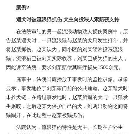
案例2
遛犬时被流浪猫抓伤 犬主向投喂人索赔获支持
在法院审结的另一起流浪动物致人损伤案例中，原
告赵某遛犬时，一只流浪猫与赵某的犬只发生打斗，并
将赵某抓伤。赵某认为，同小区的刘某经常投喂流浪
猫，流浪猫已被刘某实际收养，刘某已成为猫的主人，
因此诉至法院，要求刘某赔偿其医疗损失1500余元。
庭审中，法院当庭播放了事发时的监控录像。录像
显示，事发地位于刘某家门前的公共通道。赵某遛犬时
未拴犬链，在路过事发地时，赵某所遛的犬与一只猫发
生厮咬，之后赵某为保护自己的犬，到两只动物之间将
猫踢开，在此过程中赵某被猫抓伤。
法院认为，流浪猫的特性是无主、长期在户外生