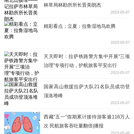
林草局林勘所所长晋美朗杰
2023-05-07
精彩看点：立夏：拉鲁湿地鸟欢腾
2023-05-07
天天即时：拉萨铁路警方集中开展“三项
治理”专项行动，护航旅客平安出行
2023-05-07
国家高山救援拉萨大队21名队员成功登
顶洛堆峰
2023-05-07
西藏“五一”假期累计接待游客逾116万人
次 民航旅客吞吐量翻倍|播报
2023-05-06