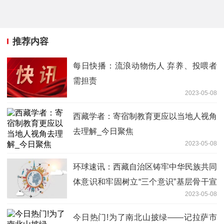
推荐内容
每日快播：流浪动物伤人 弃养、投喂者
需担责
2023-05-08
西藏学者：寄宿制教育更应以当地人视角
去理解_今日聚焦
2023-05-08
环球速讯：西藏自治区铸牢中华民族共同
体意识和牢固树立“三个意识”基层骨干宣
2023-05-08
讲员培训班开班：做细做深做实宣讲工作
把党的声音传遍千家万户
今日热门!为了南北山披绿——记拉萨市