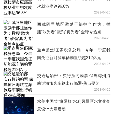
次就业率达96.8%
2023-04-26
西藏阿里地区激励干部担当作为：撑
腰“敢为者” 鼓劲“真为者” 全球今热点
2023-04-26
重点聚焦!国家税务总局：今年一季度我
国免征新能源车辆购置税超212亿元
2023-04-26
交通运输部：实行预约购票 保障琼州海
峡过海旅客车辆出行畅通-焦点要闻
2023-04-26
水美中国“红旗渠杯”水利风景区水文化创
意设计大赛启动