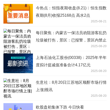
今热点：恒指夜期收盘(8.21)︱恒生指数
夜期(8月)收报25168点 高水2点
2025-08-21
每日聚焦：内蒙古一保洁员劝阻游客乱扔
垃圾被打伤，景区：已报警，景区内禁止
2025-08-20
燃放烟雾棒
上海石油化工股份(00338)：2025年半年
度拟计提减值准备合计4.17亿元
2025-08-20
生意社：8月20日江苏地区顺酐市场行情
上涨|视讯
2025-08-20
欧股盘初集体下跌 今日快看