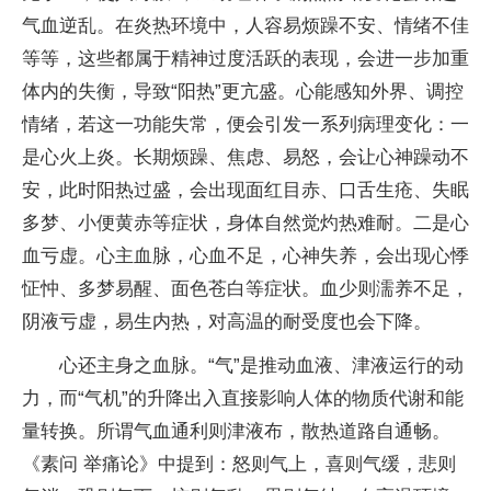
气血逆乱。在炎热环境中，人容易烦躁不安、情绪不佳
等等，这些都属于精神过度活跃的表现，会进一步加重
体内的失衡，导致“阳热”更亢盛。心能感知外界、调控
情绪，若这一功能失常，便会引发一系列病理变化：一
是心火上炎。长期烦躁、焦虑、易怒，会让心神躁动不
安，此时阳热过盛，会出现面红目赤、口舌生疮、失眠
多梦、小便黄赤等症状，身体自然觉灼热难耐。二是心
血亏虚。心主血脉，心血不足，心神失养，会出现心悸
怔忡、多梦易醒、面色苍白等症状。血少则濡养不足，
阴液亏虚，易生内热，对高温的耐受度也会下降。
心还主身之血脉。“气”是推动血液、津液运行的动
力，而“气机”的升降出入直接影响人体的物质代谢和能
量转换。所谓气血通利则津液布，散热道路自通畅。
《素问 举痛论》中提到：怒则气上，喜则气缓，悲则