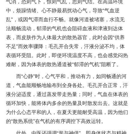
气消，恐则气下，惊则气乱，思则气结。在高温环境
中，烦躁情绪、心不静最易扰动心气，导致“气血逆
乱”，或因气滞而血行不畅。就像河道被堵塞，水流无
法顺畅流动，郁滞的气机也会阻碍血液和津液到达体
表，而皮肤作为人体最大的散热器官，此时会因“供养
不足”而效率骤降：毛孔开合失常，汗液分泌不均，体
表循环受阻。此时，即使环境温度不高，也会感觉闷热
难耐，因为体表的散热通道被“郁滞的气机”阻断了。
而“心静”时，心气平和，推动有力，如同畅通的河
道，气血能顺畅地输布到全身各处。毛孔开合正常，汗
液分泌适度，通过蒸发带走热量；同时，气血在体表的
循环加快，能将体内多余的热量及时散发出去。这就是
为什么心态平和的人，在夏天更能耐受高温，因为他们
的“散热系统”在气机的有序调控下高效运转。
此外，中医还强调“形与神俱”，即身体状态与精神