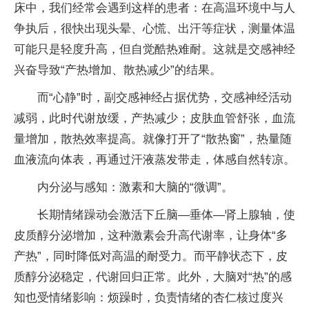
床中，我们经常会遇到这样的患者：在高温环境中与人
争执后，很快出现头晕、心慌、出汗等症状，测量体温
可能只是轻度升高，但自觉酷热难耐。这就是交感神经
兴奋导致“产热增加、散热减少”的结果。
而“心静”时，副交感神经占据优势，交感神经活动
减弱，此时代谢放缓，产热减少；皮肤血管舒张，血流
量增加，散热效率提高。就像打开了“散热窗”，热量随
血液流向体表，再通过汗液蒸发带走，体感自然转凉。
内分泌与感知：激素和大脑的“微调”。
长期情绪躁动会激活下丘脑—垂体—肾上腺轴，使
皮质醇分泌增加，这种激素会升高代谢率，让身体“多
产热”，同时降低对高温的耐受力。而平静状态下，皮
质醇分泌稳定，代谢回归正常。此外，大脑对“热”的感
知也受情绪影响：烦躁时，负责情绪的杏仁核过度兴