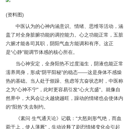
(资料图)
中医认为的心神内涵意识、情绪、思维等活动，涵
盖了对全身脏腑功能的调控能力。心之功能正常，五脏
六腑才能各司其职，阴阳气血方能调和有序。这正
是“心静”能调节体感的核心所在。
当心神安定，全身阳热不过度滋生，阴液也能正常
濡养周身，形成“阴平阳秘”的稳态——这是身体不感燥
热的基础。当人处于烦躁、焦虑等亢奋状态时，中医称
之为“心神不宁”，此时更容易引发“心火亢盛”。就像自
然界中，大风会让火越烧越旺，躁动的情绪也会使体内
的“阳热”失去制约。
《素问 生气通天论》记载：“大怒则形气绝，而血
菀于上，使人薄厥”，生动诠释了剧烈情绪变化会引起