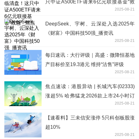
只中证A500ETF请来6亿元联接基金“救
2025-08-21
急”_焦点
DeepSeek、宇树、云深处入选2025年
《财富》中国科技50强_播资讯
2025-08-21
每日速讯：大行评级｜高盛：微降恒基地
产目标价至19.3港元 维持“沽售”评级
2025-08-21
焦点速读：港股异动 | 长城汽车(02333)
涨超5% 哈弗猛龙2026款上市24小时订
2025-08-21
单超两万台 坦克500预售表现亮眼
【速看料】三未信安涨停 5只科创板股涨
超10%
2025-08-21