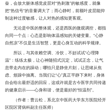
奋，会放大躯体感觉皮层对“热刺激”的敏感度，就像
把“热信号”的音量调大了；而心静时，前额叶皮层能抑
制这种过度敏感，让人对热的感知更客观。
无论是中医的整体观，还是西医的微观调控，都指
向同一个点：心态是影响体温感知的关键变量。“心静
自然凉”不仅是生活智慧，更是心身互动的科学规律。
所以，与其依赖空调、冷饮，不妨试试“心理降
温”：练练太极，让心神随招式沉定，试试正念，让气
息带走内在的躁动；哪怕只是静坐片刻，让思绪从焦
虑、烦躁中抽离。当我们让“心”真正平静下来时，身体
自会给出最舒适的回应，这或许就是古今医学共同传递
的健康启示——心身和谐，便是最好的“恒温剂”。
（作者：曹云松，系北京中医药大学东方医院经开
区院区肾病科副主任医师）