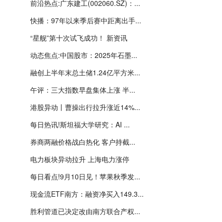
前沿热点:广东建工(002060.SZ)：...
快播：97年以来季后赛中距离出手...
“星舰”第十次试飞成功！ 新资讯
动态焦点:中国股市：2025年石墨...
融创上半年末总土储1.24亿平方米...
午评：三大指数早盘集体上涨 半...
港股异动丨曹操出行拉升涨近14%...
每日热讯!斯坦福大学研究：AI ...
券商两融价格战白热化 客户持截...
电力板块异动拉升 上海电力涨停
每日看点!9月10日见！苹果秋季发...
现金流ETF南方：融资净买入149.3...
胜利管道已决定改由南方联合产权...