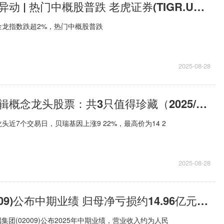
即时看！美股异动 | 热门中概股普跌 老虎证券(TIGR.US)跌近10%
金龙指数跌超2%，热门中概股普跌
2025-08-28
请查收基因编辑概念龙头股票：共3只值得珍藏（2025/8/27）_当前聚焦
近7个交易日，贝瑞基因上涨9 22%，最高价为14 2
2025-08-28
金隅集团(02009)公布中期业绩 归母净亏损约14.96亿元 同比增长约85.4% 要闻
集团(02009)公布2025年中期业绩，营业收入约为人民