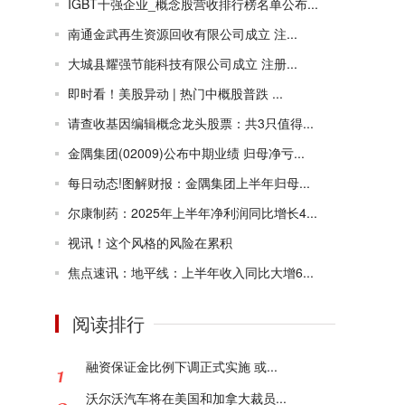
IGBT十强企业_概念股营收排行榜名单公布...
南通金武再生资源回收有限公司成立 注...
大城县耀强节能科技有限公司成立 注册...
即时看！美股异动 | 热门中概股普跌 ...
请查收基因编辑概念龙头股票：共3只值得...
金隅集团(02009)公布中期业绩 归母净亏...
每日动态!图解财报：金隅集团上半年归母...
尔康制药：2025年上半年净利润同比增长4...
视讯！这个风格的风险在累积
焦点速讯：地平线：上半年收入同比大增6...
阅读排行
融资保证金比例下调正式实施 或...
沃尔沃汽车将在美国和加拿大裁员...