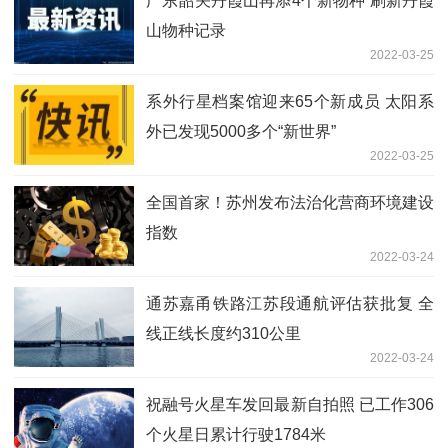
广东韶关丹霞山再添4个新物种 刷新丹霞
山物种记录
2022-03-25
系外行星档案馆迎来65个新成员 太阳系
外已发现5000多个“新世界”
2022-03-25
全国首家！苏州发布法治化营商环境建设
指数
2022-03-24
通苏嘉甬铁路江苏段通航评估获批复 全
线正线长度约310公里
2022-03-24
祝融号火星车发回最新自拍照 已工作306
个火星日累计行驶1784米