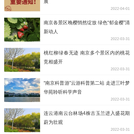
展
2022-04-01
南京各景区晚樱悄然绽放 绿色“郁金樱”清
新动人
2022-03-31
桃红柳绿春无迹 南京多个景区内的桃花
竞相盛开
2022-03-31
“南京科普游”云游科普第二站 走进三叶梦
华苑聆听科学声音
2022-03-31
连云港南云台林场4株古玉兰进入盛花期
蔚为壮观
2022-03-31