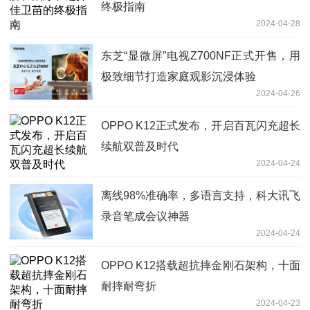
终极指南
2024-04-28
东芝“显微屏”电视Z700NF正式开售，用
极致细节打造家庭观影沉浸体验
2024-04-26
OPPO K12正式发布，开启百瓦闪充超长
续航双普及时代
2024-04-24
离线98%准确率，多语言支持，科大讯飞
录音笔成会议神器
2024-04-24
OPPO K12搭载超抗摔金刚石架构，十面
耐摔耐弯折
2024-04-23