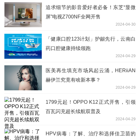
追求细节的影音爱好者必备！东芝“显微
屏”电视Z700NF全网开售
2024-04-30
「健康口腔123计划」护龈先行，云南白
药口腔健康持续领跑
2024-04-29
医美再生填充市场风起云涌，HERiiAN
赫伊兰究竟有啥新本事？
2024-04-29
1799元起！OPPO K12正式开售，引领
百瓦闪充超长续航双普及
2024-04-29
HPV病毒：了解、治疗和选择佳卫苗的