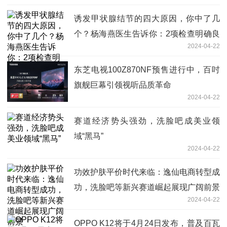
诱发甲状腺结节的四大原因，你中了几
个？杨海燕医生告诉你：2项检查明确良
2024-04-22
恶性，有两项特征赶紧治疗！
东芝电视100Z870NF预售进行中，百吋
旗舰巨幕引领视听品质革命
2024-04-22
赛道经济势头强劲，洗脸吧成美业领
域“黑马”
2024-04-22
功效护肤平价时代来临：逸仙电商转型成
功，洗脸吧等新兴赛道崛起展现广阔前景
2024-04-22
OPPO K12将于4月24日发布，普及百瓦