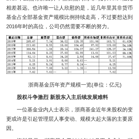
相差甚远。也许唯一让人欣慰的是，近几年里其非货币
基金占全部基金资产规模比例持续走高，不过要想达到
2016年时的高位，公司仍然需要不断的努力。
浙商基金历年资产规模一览(单位：亿元)
股权斗争激烈 新股东入主后续发展难料
一位基金业内人士表示，浙商基金近年来股权的变
更或许是引起管理层人事变动、规模大起大落的主要原
因。