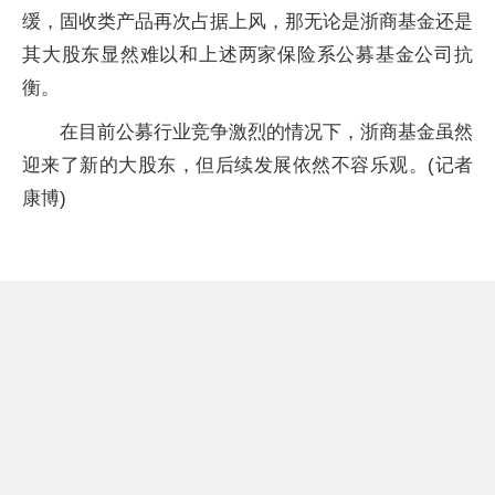
缓，固收类产品再次占据上风，那无论是浙商基金还是
其大股东显然难以和上述两家保险系公募基金公司抗
衡。
在目前公募行业竞争激烈的情况下，浙商基金虽然
迎来了新的大股东，但后续发展依然不容乐观。(记者
康博)