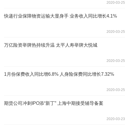
2020-03-25
快递行业保障物资运输大显身手 业务收入同比增长4.1%
2020-03-25
万亿险资举牌热持续升温 太平人寿举牌大悦城
2020-03-25
1月份保费收入同比增6.8% 人身险保费同比增长7.32%
2020-03-25
期货公司冲刺IPO添“新丁” 上海中期接受辅导备案
2020-03-23