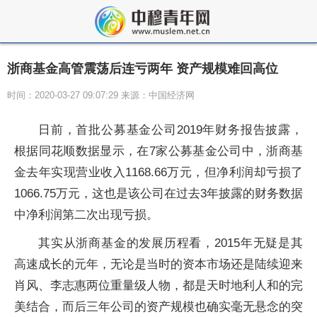
浙商基金高管震荡后连亏两年 资产规模难回高位
时间：2020-03-27 09:07:29 来源：中国经济网
日前，首批公募基金公司2019年财务报告披露，
根据同花顺数据显示，在7家公募基金公司中，浙商基
金去年实现营业收入1168.66万元，但净利润却亏损了
1066.75万元，这也是该公司在过去3年披露的财务数据
中净利润第二次出现亏损。
其实从浙商基金的发展历程看，2015年无疑是其
高速成长的元年，无论是当时的资本市场还是陆续迎来
肖风、李志惠两位重量级人物，都是天时地利人和的完
美结合，而后三年公司的资产规模也确实毫无悬念的突