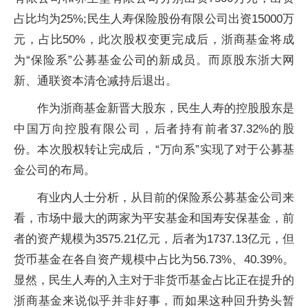
占比均为25%;民生人寿保险股份有限公司出资15000万
元，占比50%，此次股权变更完成后，浙商基金将成
为“保险系”公募基金公司的新成员。而原股东浙大网
新、通联资本清仓减持后退出。
作为浙商基金新晋大股东，民生人寿的控股股东是
中国万向控股有限公司，后者持有前者37.32%的股
份。本次股权转让完成后，“万向系”实现了对于公募基
金公司的布局。
有业内人士分析，从目前的保险系公募基金公司来
看，市场中最大的两家为平安基金和国寿安保基金，前
者的资产规模为3575.21亿元，后者为1737.13亿元，但
货币基金在各自资产规模中占比为56.73%、40.39%。
显然，民生人寿的入主对于非货币基金占比正在提升的
浙商基金来说似乎并非好事，而如果这种回升势头暂