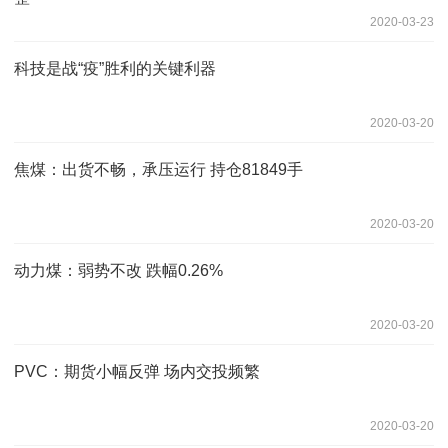
2020-03-23
科技是战“疫”胜利的关键利器
2020-03-20
焦煤：出货不畅，承压运行 持仓81849手
2020-03-20
动力煤：弱势不改 跌幅0.26%
2020-03-20
PVC：期货小幅反弹 场内交投频繁
2020-03-20