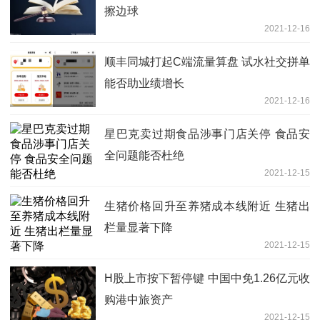
擦边球
2021-12-16
顺丰同城打起C端流量算盘 试水社交拼单
能否助业绩增长
2021-12-16
星巴克卖过期食品涉事门店关停 食品安
全问题能否杜绝
2021-12-15
生猪价格回升至养猪成本线附近 生猪出
栏量显著下降
2021-12-15
H股上市按下暂停键 中国中免1.26亿元收
购港中旅资产
2021-12-15