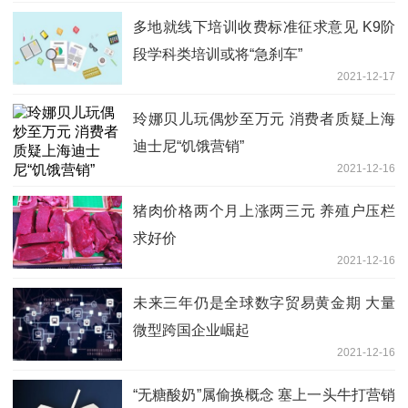
多地就线下培训收费标准征求意见 K9阶
段学科类培训或将“急刹车”
2021-12-17
玲娜贝儿玩偶炒至万元 消费者质疑上海
迪士尼“饥饿营销”
2021-12-16
猪肉价格两个月上涨两三元 养殖户压栏
求好价
2021-12-16
未来三年仍是全球数字贸易黄金期 大量
微型跨国企业崛起
2021-12-16
“无糖酸奶”属偷换概念 塞上一头牛打营销