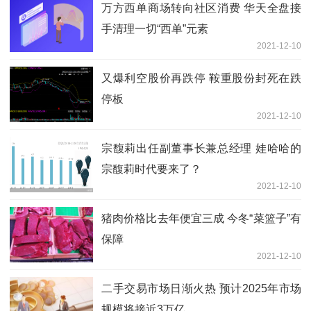
万方西单商场转向社区消费 华天全盘接
手清理一切“西单”元素
2021-12-10
又爆利空股价再跌停 鞍重股份封死在跌
停板
2021-12-10
宗馥莉出任副董事长兼总经理 娃哈哈的
宗馥莉时代要来了？
2021-12-10
猪肉价格比去年便宜三成 今冬“菜篮子”有
保障
2021-12-10
二手交易市场日渐火热 预计2025年市场
规模将接近3万亿