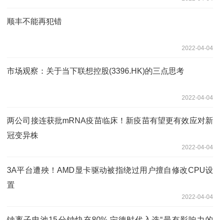
顺丰不能再犯错
2022-04-04
市场观察：关于当下联想控股(3396.HK)的三点思考
2022-04-04
两公司接连获批mRNA疫苗临床！新疫苗有望更有效应对新
冠变异株
2022-04-04
3A平台遭殃！AMD显卡驱动被指绕过用户擅自修改CPU设
置
2022-04-04
钠离子电池15分钟快充80% 宁德时代入选“最有影响力的