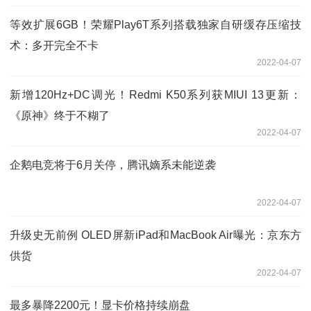
等效扩展6GB！荣耀Play6T系列搭载独家自研缓存压缩技
术：多开完全不卡
2022-04-07
新增120Hz+DC调光！Redmi K50系列获MIUI 13更新：
《原神》终于不糊了
2022-04-07
企鹅电竞将于6月关停，腾讯嫡系未能逆袭
2022-04-07
升级史无前例 OLED屏新iPad和MacBook Air曝光：京东方
供货
2022-04-07
最多暴降2200元！显卡价格持续崩盘