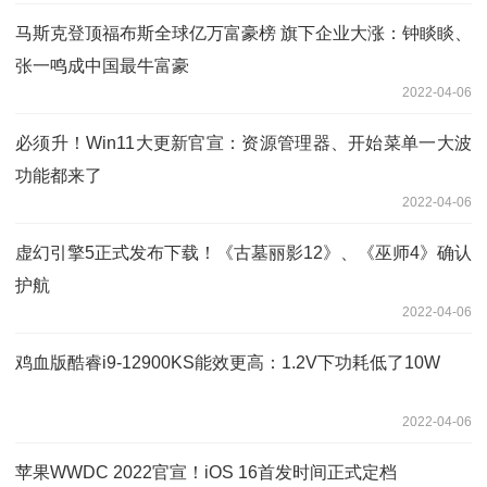
马斯克登顶福布斯全球亿万富豪榜 旗下企业大涨：钟睒睒、
张一鸣成中国最牛富豪
2022-04-06
必须升！Win11大更新官宣：资源管理器、开始菜单一大波
功能都来了
2022-04-06
虚幻引擎5正式发布下载！《古墓丽影12》、《巫师4》确认
护航
2022-04-06
鸡血版酷睿i9-12900KS能效更高：1.2V下功耗低了10W
2022-04-06
苹果WWDC 2022官宣！iOS 16首发时间正式定档