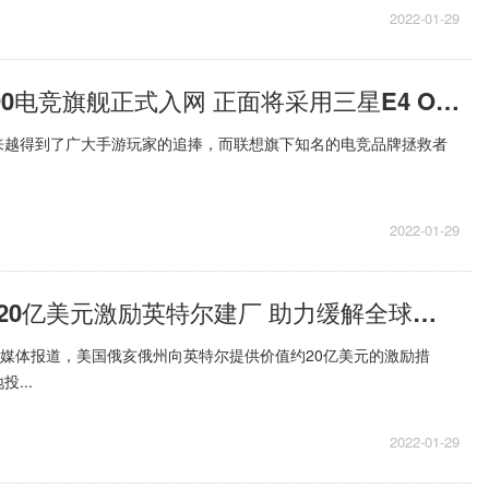
2022-01-29
联想拯救者Y90电竞旗舰正式入网 正面将采用三星E4 OLED屏幕
来越得到了广大手游玩家的追捧，而联想旗下知名的电竞品牌拯救者
2022-01-29
美国俄亥俄州20亿美元激励英特尔建厂 助力缓解全球芯片短缺
外媒体报道，美国俄亥俄州向英特尔提供价值约20亿美元的激励措
...
2022-01-29