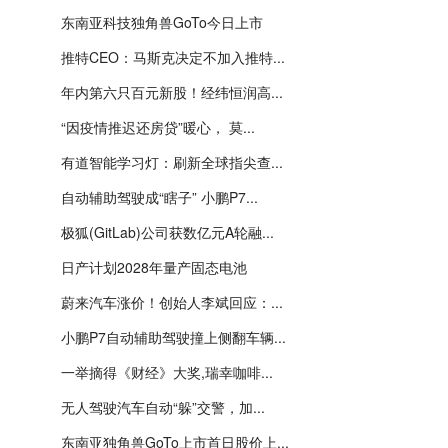
东南亚科技独角兽GoTo今日上市
推特CEO：马斯克决定不加入推特...
年内第六只百元新股！经纬恒润高...
“因疫情推迟还房贷”暖心， 莫...
有道智能学习灯：刷新全球指尖查...
自动辅助驾驶成“瞎子” 小鹏P7...
极狐(GitLab)公司获数亿元A轮融...
日产计划2028年量产固态电池
蔚来汽车涨价！创始人李斌回应：...
小鹏P7自动辅助驾驶撞上侧翻车辆...
一举摘得《财经》大奖,瑞幸咖啡...
无人驾驶汽车自动“躲”交警，加...
东南亚独角兽GoTo上市首日股价上...