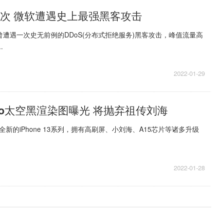
96次 微软遭遇史上最强黑客攻击
曾遭遇一次史无前例的DDoS(分布式拒绝服务)黑客攻击，峰值流量高
.
2022-01-29
4 Pro太空黑渲染图曝光 将抛弃祖传刘海
新的iPhone 13系列，拥有高刷屏、小刘海、A15芯片等诸多升级
2022-01-28