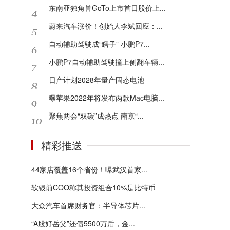
东南亚独角兽GoTo上市首日股价上...
蔚来汽车涨价！创始人李斌回应：...
自动辅助驾驶成“瞎子” 小鹏P7...
小鹏P7自动辅助驾驶撞上侧翻车辆...
日产计划2028年量产固态电池
曝苹果2022年将发布两款Mac电脑...
聚焦两会“双碳”成热点 南京“...
精彩推送
44家店覆盖16个省份！曝武汉首家...
软银前COO称其投资组合10%是比特币
大众汽车首席财务官：半导体芯片...
“A股好岳父”还债5500万后，金...