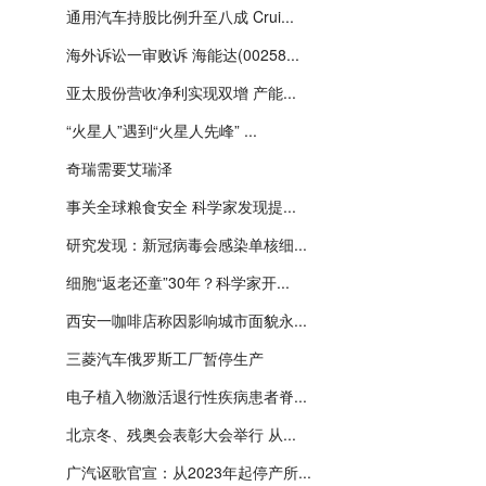
通用汽车持股比例升至八成 Crui...
海外诉讼一审败诉 海能达(00258...
亚太股份营收净利实现双增 产能...
“火星人”遇到“火星人先峰” ...
奇瑞需要艾瑞泽
事关全球粮食安全 科学家发现提...
研究发现：新冠病毒会感染单核细...
细胞“返老还童”30年？科学家开...
西安一咖啡店称因影响城市面貌永...
三菱汽车俄罗斯工厂暂停生产
电子植入物激活退行性疾病患者脊...
北京冬、残奥会表彰大会举行 从...
广汽讴歌官宣：从2023年起停产所...