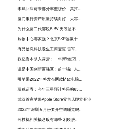
李斌回应蔚来部分车型涨价：真扛...
厦门银行资产质量持续向好，大零...
为什么富二代都说BIBVI男装是不...
购物中心哪家强？北京SKP连赢十...
有品信息科技发生工商变更 雷军...
数亿资本杀入露营：一年新增2万...
谁是中国创新百强区：前十强广东...
曝苹果2022年将发布两款Mac电脑...
瑞穗证券：今年三星预计将采购65...
武汉首家苹果Apple Store零售店即将开业
2022年深圳五月份要开空调睡觉吗...
碎枝机相关概念股有哪些 利欧股...