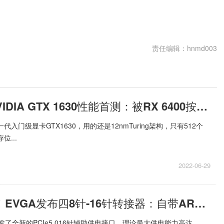
责任编辑：hnmd003
每日聚焦：NVIDIA GTX 1630性能首测：被RX 6400按在地上摩擦
一代入门级显卡GTX1630，用的还是12nmTuring架构，只有512个
位...
2022-06-29
聚焦：400元！EVGA发布四8针-16针转接器：自带ARGB光污染
0Ti首发了全新的PCIe5 016针辅助供电接口，理论最大供电能力高达