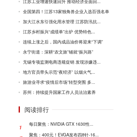
江苏工业增速快速回升 推动经济全面回...
全国第四！江苏13家独角兽企业入选百强名单
加大江水东引强化用水管理 江苏防汛抗...
江苏乡村振兴“成绩单”出炉 优势特色...
连续上涨之后，国内成品油价将迎来“下调”
永宁街道：深耕“农文旅”铺就“振兴路”
无锡专项监测电商违规促销 发现涉嫌违...
地方官员带头示范“夜经济” 以烟火气...
旅游业寻求“疫情后市场”转型突围 多...
苏州：持续提升国家工作人员法治素养
阅读排行
每日聚焦：NVIDIA GTX 1630性...
聚焦：400元！EVGA发布四8针-16...