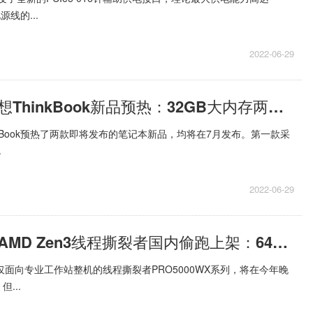
源线的...
2022-06-29
当前热文：联想ThinkBook新品预热：32GB大内存两连发
nkBook预热了两款即将发布的笔记本新品，均将在7月发布。第一款采
.
2022-06-29
世界快消息！AMD Zen3线程撕裂者国内偷跑上架：64核心卖到5.5万
仅面向专业工作站整机的线程撕裂者PRO5000WX系列，将在今年晚
...