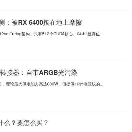
首测：被RX 6400按在地上摩擦
mTuring架构，只有512个CUDA核心、64-bit显存位...
6针转接器：自带ARGB光污染
供电接口，理论最大供电能力高达600W，但提供16针电源线的...
什么？要怎么买？