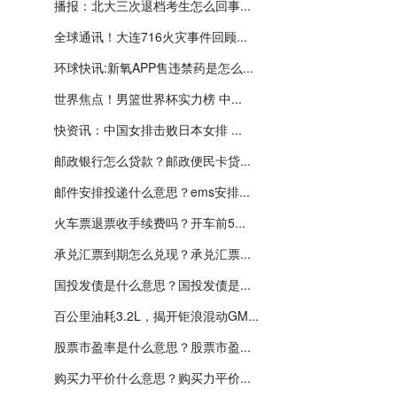
播报：北大三次退档考生怎么回事...
全球通讯！大连716火灾事件回顾...
环球快讯:新氧APP售违禁药是怎么...
世界焦点！男篮世界杯实力榜 中...
快资讯：中国女排击败日本女排 ...
邮政银行怎么贷款？邮政便民卡贷...
邮件安排投递什么意思？ems安排...
火车票退票收手续费吗？开车前5...
承兑汇票到期怎么兑现？承兑汇票...
国投发债是什么意思？国投发债是...
百公里油耗3.2L，揭开钜浪混动GM...
股票市盈率是什么意思？股票市盈...
购买力平价什么意思？购买力平价...