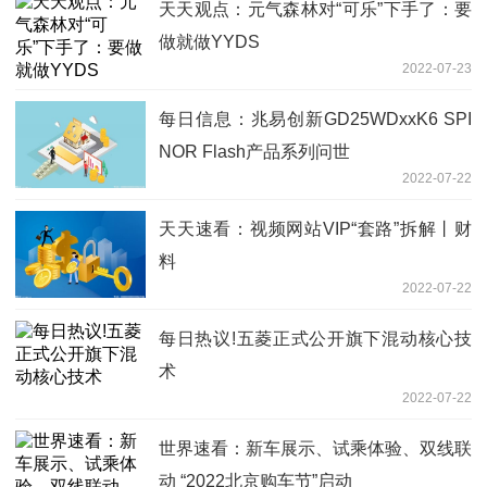
天天观点：元气森林对“可乐”下手了：要
做就做YYDS
2022-07-23
每日信息：兆易创新GD25WDxxK6 SPI
NOR Flash产品系列问世
2022-07-22
天天速看：视频网站VIP“套路”拆解丨财
料
2022-07-22
每日热议!五菱正式公开旗下混动核心技
术
2022-07-22
世界速看：新车展示、试乘体验、双线联
动 “2022北京购车节”启动