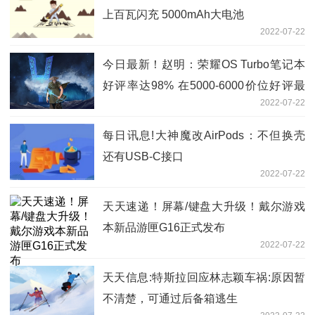
上百瓦闪充 5000mAh大电池
2022-07-22
今日最新！赵明：荣耀OS Turbo笔记本
好评率达98% 在5000-6000价位好评最
2022-07-22
高
每日讯息!大神魔改AirPods：不但换壳
还有USB-C接口
2022-07-22
天天速递！屏幕/键盘大升级！戴尔游戏
本新品游匣G16正式发布
2022-07-22
天天信息:特斯拉回应林志颖车祸:原因暂
不清楚，可通过后备箱逃生