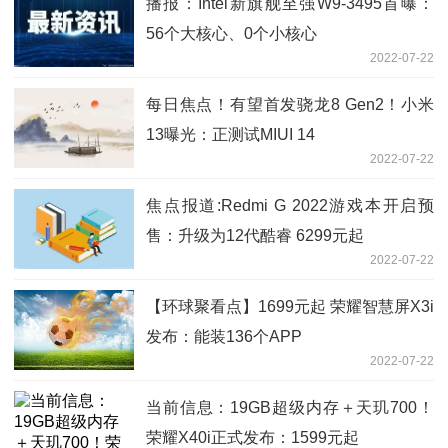
播报：Intel新旗舰至强W9-3495首曝：
56个大核心、0个小核心
2022-07-22
每日焦点！有望首发骁龙8 Gen2！小米
13曝光：正测试MIUI 14
2022-07-22
焦点报道:Redmi G 2022游戏本开启预
售：升级为12代酷睿 6299元起
2022-07-22
【环球聚看点】1699元起 荣耀智慧屏X3i
发布：能装136个APP
2022-07-22
当前信息：19GB超级内存＋天玑700！
荣耀X40i正式发布：1599元起