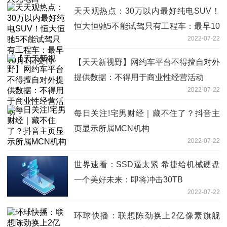
天天观热点：30万以内最好纯电SUV！
恒大恒驰5不能试驾只有工程车：最早10
2022-07-22
月1日交付
【天天新视野】网约车平台不得擅自对外
提供数据：不得用于商业性经营活动
2022-07-22
每日关注!宅男财经｜藏不住了？抖音主
页显示所属MCN机构
2022-07-22
世界速看：SSD逼太紧 希捷给机械硬盘
一个美好未来：即将冲击30TB
2022-07-22
环球快播：联想陈劲换上2亿像素旗舰