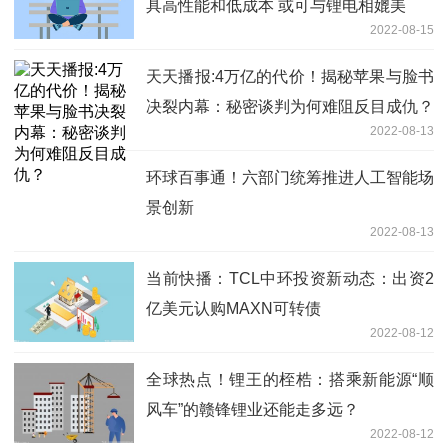
具高性能和低成本 或可与锂电相媲美
2022-08-15
天天播报:4万亿的代价！揭秘苹果与脸书
决裂内幕：秘密谈判为何难阻反目成仇？
2022-08-13
环球百事通！六部门统筹推进人工智能场
景创新
2022-08-13
当前快播：TCL中环投资新动态：出资2
亿美元认购MAXN可转债
2022-08-12
全球热点！锂王的桎梏：搭乘新能源“顺
风车”的赣锋锂业还能走多远？
2022-08-12