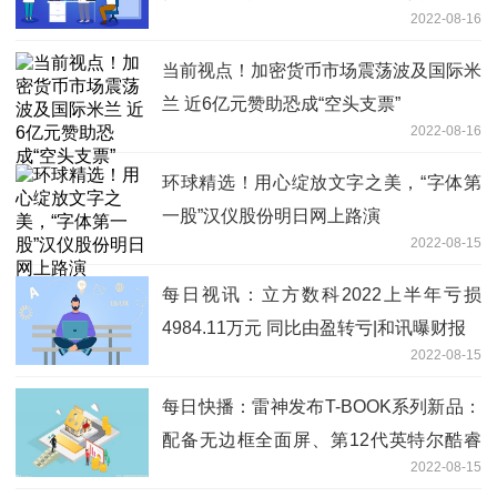
2022-08-16
美元
当前视点！加密货币市场震荡波及国际米
兰 近6亿元赞助恐成“空头支票”
2022-08-16
环球精选！用心绽放文字之美，“字体第
一股”汉仪股份明日网上路演
2022-08-15
每日视讯：立方数科2022上半年亏损
4984.11万元 同比由盈转亏|和讯曝财报
2022-08-15
每日快播：雷神发布T-BOOK系列新品：
配备无边框全面屏、第12代英特尔酷睿
2022-08-15
标压处理器