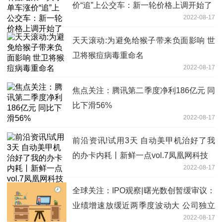
价“追”上公交车：新一轮价格上调开始了
2022-08-17
天天滚动:为避免给猴子带来负面影响 世
卫将猴痘病毒重命名
2022-08-17
焦点关注：腾讯第二季度净利186亿元 同
比下滑56%
2022-08-17
前沿资讯!试用3天 自动美甲机治好了我
的办卡内耗丨新鲜一点vol.7凤凰网科技
2022-08-17
全球关注：IPO观察|曙光数创暂缓审议：
业绩增速放缓近两季度波动大 公司独立
2022-08-17
性遭质疑