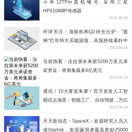
小米12TPro真机曝光 采用三星
HP6108MP传感器
2022-08-16
环球关注：顶级机构Q2持仓出炉：”股
神“巴菲特大买能源股，高瓴持续看好中
2022-08-16
国资产，高盛增持阿里巴巴
当前快看：法拉第未来获5200万美元承
诺资金：将筹集最多6亿美元
2022-08-16
通讯！10大赛道来袭！官方首发人工智
能试点场景：智能工厂、自动驾驶…万亿
2022-08-16
蓝海起航？
天天新动态：SpaceX：欢迎研究人员入
侵Starlink，发现漏洞者最高奖励25000