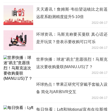
天天通讯！詹姆斯·韦伯望远镜比之前遥
远星系勘测精度提升5-10倍
2022-08-17
环球资讯：马斯克称要买曼联 真心话还
是开玩笑？曾表示要收购可口可乐
2022-08-17
世界快播：球迷“易主”意愿强烈！马斯克
这次要收购曼联(MANU.US)了？
2022-08-17
环球热点！苹果正研究可穿戴手套输入设
备 简化与AR和VR交互
2022-08-17
每日快看：Lyft和Motional宣布在拉斯维