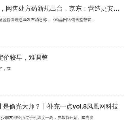
每日头条!别担心！网上还能买处方药，网售处方药新规出台，京东：营造更安全环境
场监督管理总局发布消息称，《药品网络销售监督管...
：定价较早，难调整
”，或
是偷光大师？丨补充一点vol.8凤凰网科技
不少朋友都经历过手机温度一高，屏幕就开始。降亮度