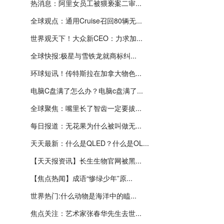
热消息：阿里女员工被猥亵案二审...
全球观点：通用Cruise召回80辆无...
世界观天下！大众新CEO：力求加...
全球快报:极星与雪铁龙就商标纠...
环球短讯！传特斯拉在加拿大物色...
电脑C盘满了怎么办？电脑c盘满了...
全球聚焦：嘴里长了智齿一定要拔...
每日报道：无花果为什么被叫做无...
天天最新：什么是QLED？什么是OL...
【天天报资讯】长生生物官网被黑...
【焦点热闻】成语“惨绿少年”原...
世界热门:什么动物是海洋中的瞌...
焦点关注：艺术家张春华先生去世...