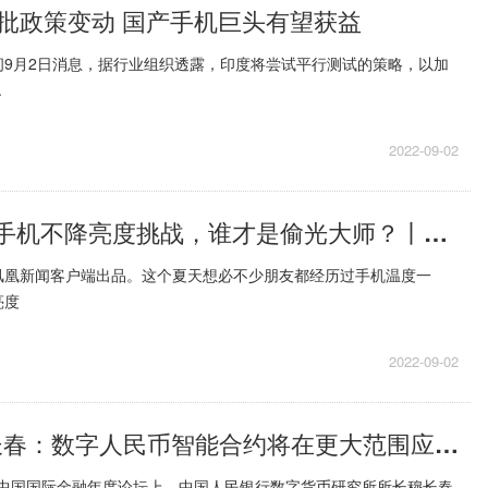
批政策变动 国产手机巨头有望获益
间9月2日消息，据行业组织透露，印度将尝试平行测试的策略，以加
.
2022-09-02
重点聚焦!8款手机不降亮度挑战，谁才是偷光大师？丨补充一点vol.8凤凰网科技
凤凰新闻客户端出品。这个夏天想必不少朋友都经历过手机温度一
亮度
2022-09-02
天天快讯:穆长春：数字人民币智能合约将在更大范围应用场景加速落地
22中国国际金融年度论坛上，中国人民银行数字货币研究所所长穆长春