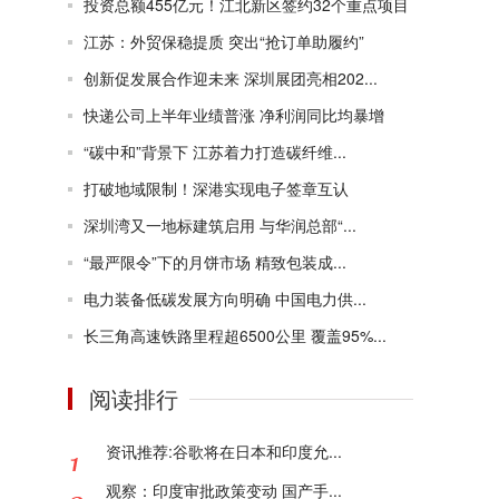
投资总额455亿元！江北新区签约32个重点项目
江苏：外贸保稳提质 突出“抢订单助履约”
创新促发展合作迎未来 深圳展团亮相202...
快递公司上半年业绩普涨 净利润同比均暴增
“碳中和”背景下 江苏着力打造碳纤维...
打破地域限制！深港实现电子签章互认
深圳湾又一地标建筑启用 与华润总部“...
“最严限令”下的月饼市场 精致包装成...
电力装备低碳发展方向明确 中国电力供...
长三角高速铁路里程超6500公里 覆盖95%...
阅读排行
资讯推荐:谷歌将在日本和印度允...
观察：印度审批政策变动 国产手...