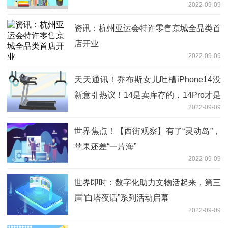
2022-09-09
资讯：杭州亚运会特许零售京城全品类首
店开业
2022-09-09
天天通讯！乔布斯女儿吐槽iPhone14没
新意引热议！14是卖库存的，14Pro才是
2022-09-09
新版
世界焦点！【西街观察】有了“灵动岛”，
苹果还差“一片海”
2022-09-09
世界即时：数字化助力文物活起来，第三
届“白塔夜话”系列活动启幕
2022-09-09