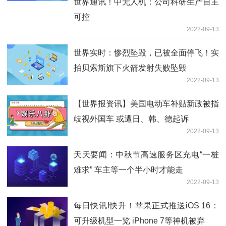
世界通讯！中无人机：公司科研生产自主
可控
2022-09-13
世界实时：惨烈坠毁，已被全面停飞！实
拍贝索斯旗下火箭发射失败坠毁
2022-09-13
【世界报资讯】美国电动车补贴新政被指
歧视外国车 或遭日、韩、德起诉
2022-09-13
天天要闻：中秋节高速服务区充电“一桩
难求” 车主等一个半小时才能走
2022-09-13
每日快讯!快升！苹果正式推送iOS 16：
可升级机型一览 iPhone 7等神机被弃