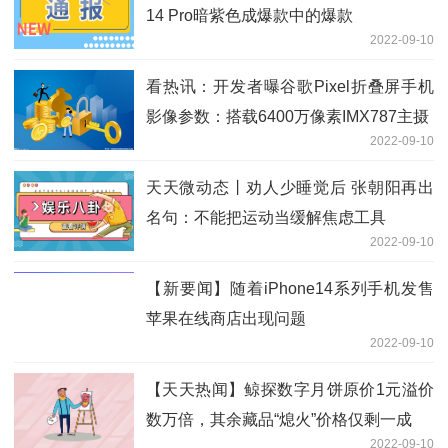
14 Pro暗紫色成爆款中的爆款
2022-09-10
看热讯：开发者曝谷歌Pixel折叠屏手机
影像参数：搭载6400万像素IMX787主摄
2022-09-10
天天微动态丨劝人少睡觉后 张朝阳再出
名句：不能把运动当缓解焦虑工具
2022-09-10
【新要闻】随着iPhone14系列手机发售
苹果在线商店出现问题
2022-09-10
【天天热闻】鲸探数字月饼原价1元溢价
数万倍，其余藏品“熄火”价格仅剩一成
2022-09-10