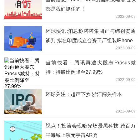
都是我们抓住的！
2022-09-09
环球快讯:消息称塔塔集团正与纬创资通
谈判 拟在印度成立合资工厂组装iPhone
2022-09-09
当前快看：腾讯再遭大股东Prosus减
持：持股比例降至27.99%
2022-09-09
环球关注：超声下乡 浙江闯关样本
2022-09-09
视点！投洽会现暗光场景黑科技 跨百万
平海域上演元宇宙AR秀