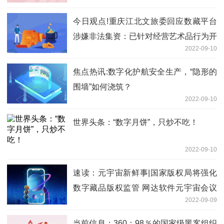
今日观点!重庆江北文旅委回应数藏平台
涉嫌非法集资：已针对经营艺术品行为开
2022-09-10
展调查
焦点热讯:数字化护航安全生产，“隐形的
围墙”如何浇筑？
2022-09-10
世界头条：“数字月饼”，只炒不吃！
2022-09-10
速读：元宇宙新鲜事|国家版权局将强化
数字藏品版权监管 网达软件元宇宙会议
2022-09-09
应用落地公安系统
当前信息：360：98％的国家级黑客组织