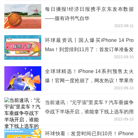
每日播报!经济日报携手京东发布数据
——腹有诗书气自华
2022-09-11
环球最资讯丨国人爆买iPhone 14 Pro
Max！到货排到11月了：首发订单准备发
2022-09-10
出
全球球精选！iPhone 14系列预售太火
爆！官网一度抢崩了，网友热议！苹果市
2022-09-10
值一夜飙涨3242亿元，这些A股公司深度
参与苹果产业链
当前速讯：“元宇宙”里卖车？汽车垂媒争
夺战下半场开启，谁能拿下线上选车的用
2022-09-10
户？
环球快看：发货时间已到10月！iPhone