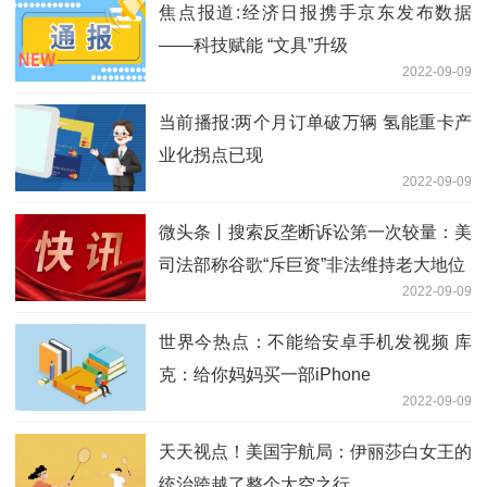
焦点报道:经济日报携手京东发布数据
——科技赋能 “文具”升级
2022-09-09
当前播报:两个月订单破万辆 氢能重卡产
业化拐点已现
2022-09-09
微头条丨搜索反垄断诉讼第一次较量：美
司法部称谷歌“斥巨资”非法维持老大地位
2022-09-09
世界今热点：不能给安卓手机发视频 库
克：给你妈妈买一部iPhone
2022-09-09
天天视点！美国宇航局：伊丽莎白女王的
统治跨越了整个太空之行