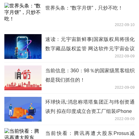
世界头条：“数字月饼”，只炒不吃！
2022-09-10
速读：元宇宙新鲜事|国家版权局将强化
数字藏品版权监管 网达软件元宇宙会议
2022-09-09
应用落地公安系统
当前信息：360：98％的国家级黑客组织
都是我们抓住的！
2022-09-09
环球快讯:消息称塔塔集团正与纬创资通
谈判 拟在印度成立合资工厂组装iPhone
2022-09-09
当前快看：腾讯再遭大股东Prosus减