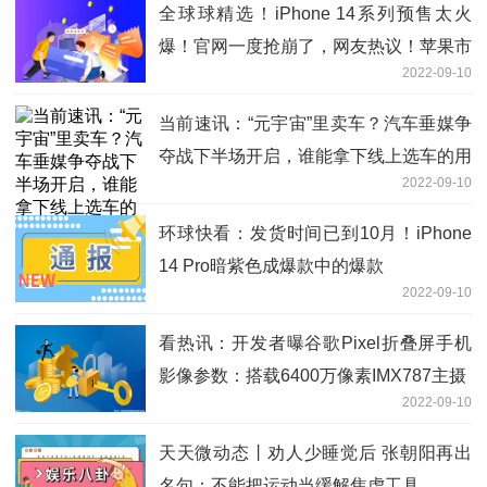
全球球精选！iPhone 14系列预售太火
爆！官网一度抢崩了，网友热议！苹果市
2022-09-10
值一夜飙涨3242亿元，这些A股公司深度
参与苹果产业链
当前速讯：“元宇宙”里卖车？汽车垂媒争
夺战下半场开启，谁能拿下线上选车的用
2022-09-10
户？
环球快看：发货时间已到10月！iPhone
14 Pro暗紫色成爆款中的爆款
2022-09-10
看热讯：开发者曝谷歌Pixel折叠屏手机
影像参数：搭载6400万像素IMX787主摄
2022-09-10
天天微动态丨劝人少睡觉后 张朝阳再出
名句：不能把运动当缓解焦虑工具