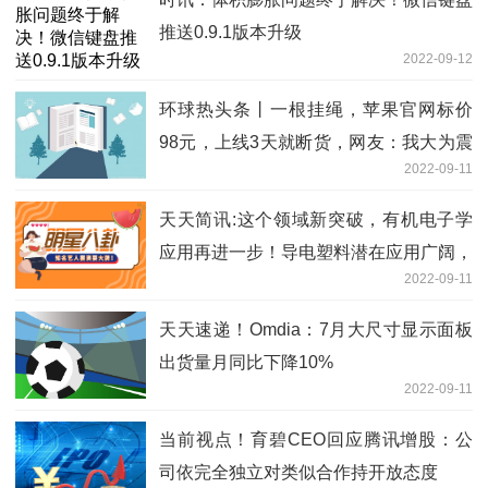
推送0.9.1版本升级
2022-09-12
环球热头条丨一根挂绳，苹果官网标价
98元，上线3天就断货，网友：我大为震
2022-09-11
撼...
天天简讯:这个领域新突破，有机电子学
应用再进一步！导电塑料潜在应用广阔，
2022-09-11
具备持续增长潜力的概念股仅4只
天天速递！Omdia：7月大尺寸显示面板
出货量月同比下降10%
2022-09-11
当前视点！育碧CEO回应腾讯增股：公
司依完全独立对类似合作持开放态度