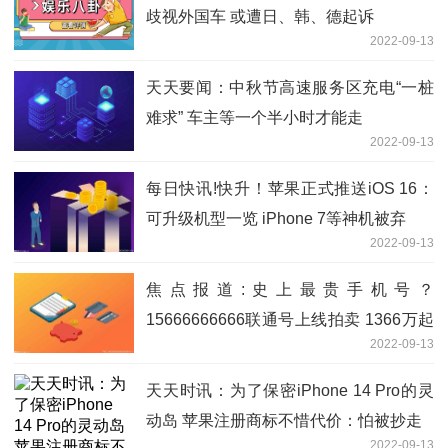
歧视外国车 或遭日、韩、德起诉
2022-09-13
天天要闻：中秋节高速服务区充电“一桩
难求” 车主等一个半小时才能走
2022-09-13
每日快讯!快升！苹果正式推送iOS 16：
可升级机型一览 iPhone 7等神机被弃
2022-09-13
焦点报道:史上最贵手机号？
15666666666联通号上线拍卖 1366万起
2022-09-13
拍
天天时讯：为了保密iPhone 14 Pro的灵
动岛 苹果注册商标不惜代价：怕被抄走
2022-09-13