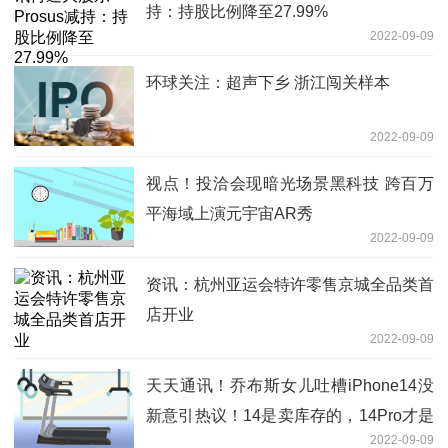
持：持股比例降至27.99%
2022-09-09
环球关注：超声下乡 浙江闯关样本
2022-09-09
视点！投洽会现暗光场景黑科技 跨百万
平海域上演元宇宙AR秀
2022-09-09
资讯：杭州亚运会特许零售京城全品类首
店开业
2022-09-09
天天通讯！乔布斯女儿吐槽iPhone14没
新意引热议！14是卖库存的，14Pro才是
2022-09-09
新版