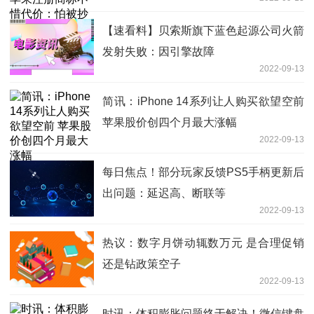
【速看料】贝索斯旗下蓝色起源公司火箭
发射失败：因引擎故障
2022-09-13
简讯：iPhone 14系列让人购买欲望空前
苹果股价创四个月最大涨幅
2022-09-13
每日焦点！部分玩家反馈PS5手柄更新后
出问题：延迟高、断联等
2022-09-13
热议：数字月饼动辄数万元 是合理促销
还是钻政策空子
2022-09-13
时讯：体积膨胀问题终于解决！微信键盘