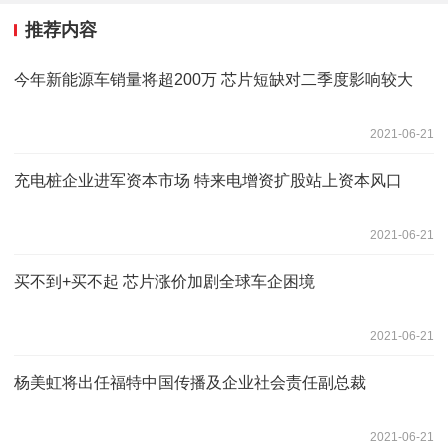
推荐内容
今年新能源车销量将超200万 芯片短缺对二季度影响较大
2021-06-21
充电桩企业进军资本市场 特来电增资扩股站上资本风口
2021-06-21
买不到+买不起 芯片涨价加剧全球车企困境
2021-06-21
杨美虹将出任福特中国传播及企业社会责任副总裁
2021-06-21