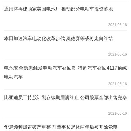
通用将再建两家美国电池厂 推动部分电动车投资落地
2021-06-16
本田加速汽车电动化改革步伐 奥德赛等或将走向终结
2021-06-16
电池安全隐患触发电动汽车召回潮 猎豹汽车召回4117辆纯
电动汽车
2021-06-16
比亚迪员工持股计划存续期届满终止 公司股票全部出售完毕
2021-06-16
华晨频频爆雷破产重整 前董事长退休两年后被开除党籍