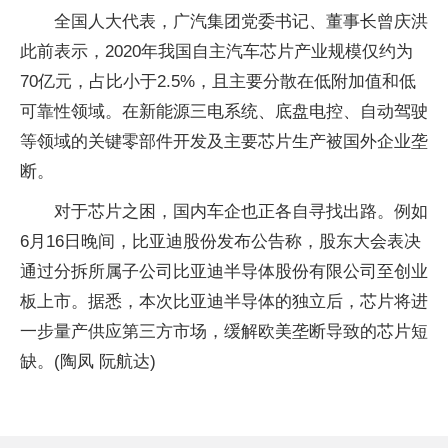
全国人大代表，广汽集团党委书记、董事长曾庆洪
此前表示，2020年我国自主汽车芯片产业规模仅约为
70亿元，占比小于2.5%，且主要分散在低附加值和低
可靠性领域。在新能源三电系统、底盘电控、自动驾驶
等领域的关键零部件开发及主要芯片生产被国外企业垄
断。
对于芯片之困，国内车企也正各自寻找出路。例如
6月16日晚间，比亚迪股份发布公告称，股东大会表决
通过分拆所属子公司比亚迪半导体股份有限公司至创业
板上市。据悉，本次比亚迪半导体的独立后，芯片将进
一步量产供应第三方市场，缓解欧美垄断导致的芯片短
缺。(陶凤 阮航达)