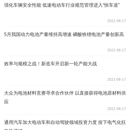
强化车辆安全性能 低速电动车行业规范管理进入“快车道”
2021-06-17
5月我国动力电池产量维持高增速 磷酸铁锂电池产量创新高
2021-06-17
效率与规模之战！新造车开启新一轮产能大战
2021-06-17
大众为电池材料竞赛寻求合作伙伴 以直接获得电池原材料供
应
2021-06-17
通用汽车加大电动车和自动驾驶领域投资力度 按下电气化狂