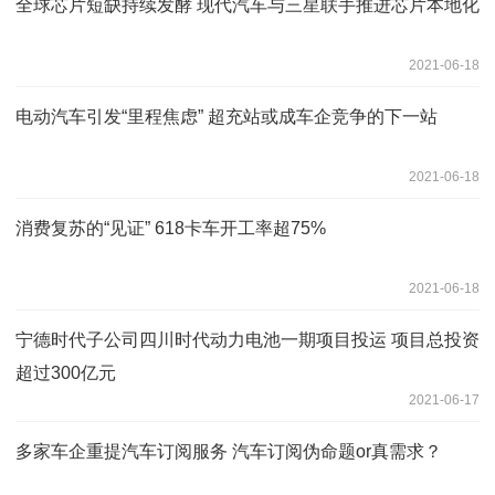
全球芯片短缺持续发酵 现代汽车与三星联手推进芯片本地化
2021-06-18
电动汽车引发“里程焦虑” 超充站或成车企竞争的下一站
2021-06-18
消费复苏的“见证” 618卡车开工率超75%
2021-06-18
宁德时代子公司四川时代动力电池一期项目投运 项目总投资
超过300亿元
2021-06-17
多家车企重提汽车订阅服务 汽车订阅伪命题or真需求？