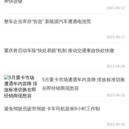
奔快进键
2021-06-17
整车企业库存“告急” 新能源汽车遭遇电池荒
2021-06-17
重庆将启动车险“快处易赔”机制 推动交通事故快处快撤
2021-06-16
5月重卡市场遭遇年内首降 排放标准切换
在即经销商现愁容
2021-06-16
避免驾驶员疲劳驾驶 卡车司机迎来8小时工作制
2021-06-16