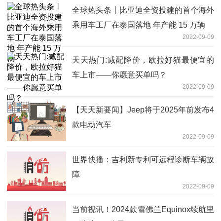
全球热头条丨比亚迪全资投建的首个海外
乘用车工厂在泰国落地 年产能 15 万辆
2022-09-09
天天热门:减配降价，欧拉好猫最便宜的
车上市——你愿意买单吗？
2022-09-09
【天天新要闻】Jeep将于2025年前发布4
款电动汽车
2022-09-09
世界快播：吉利新专利可远程诊断车辆故
障
2022-09-09
当前视讯！2024款雪佛兰Equinox续航里