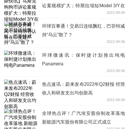
讼案规模扩大；特斯拉缩短Model 3/Y在
2022-09-08
中国的交付时间；英特尔否认将在印度建
厂
环球百事通！交易日连续飘红，巴菲特减
持“乌云”散了？
2022-09-08
环球微速讯：保时捷计划推出纯电
Panamera
2022-09-08
焦点速讯：蔚来发布2022年Q2财报 经营
收入和研发支出均创新高
2022-09-08
全球热点评！广汽埃安股份制改革落地
新能源汽车股份有限公司正式成立
2022-09-08