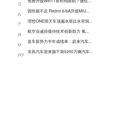
免费升级Win11有时间限制？微软...
因性能不足 Redmi 6/6A升级MIU...
理想ONE雨天车顶漏水堪比水帘洞...
航空业减排亟待技术创新助力 氢...
造车新势力半年成绩单：蔚来汽车...
东风汽车迎来旗下第5200万辆汽车...