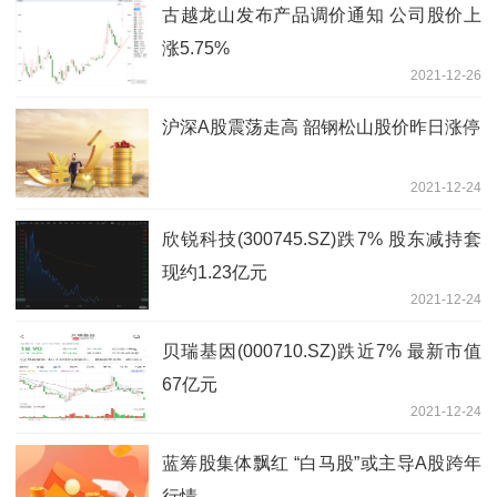
古越龙山发布产品调价通知 公司股价上
涨5.75%
2021-12-26
沪深A股震荡走高 韶钢松山股价昨日涨停
2021-12-24
欣锐科技(300745.SZ)跌7% 股东减持套
现约1.23亿元
2021-12-24
贝瑞基因(000710.SZ)跌近7% 最新市值
67亿元
2021-12-24
蓝筹股集体飘红 “白马股”或主导A股跨年
行情