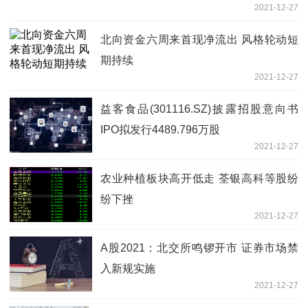
2021-12-27
北向资金六周来首现净流出 风格轮动短
期持续
2021-12-27
益客食品(301116.SZ)披露招股意向书
IPO拟发行4489.796万股
2021-12-27
农业种植板块高开低走 荃银高科等股纷
纷下挫
2021-12-27
A股2021：北交所鸣锣开市 证券市场禁
入新规实施
2021-12-27