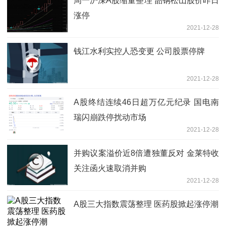
周一沪深A股缩量整理 韶钢松山股价昨日
涨停
2021-12-28
钱江水利实控人恐变更 公司股票停牌
2021-12-28
A股终结连续46日超万亿元纪录 国电南
瑞闪崩跌停扰动市场
2021-12-28
并购议案溢价近8倍遭独董反对 金莱特收
关注函火速取消并购
2021-12-28
A股三大指数震荡整理 医药股掀起涨停潮