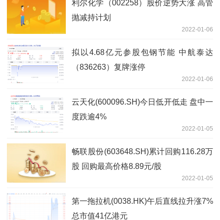
利尔化学（002258）股价逆势大涨 高管
抛减持计划
2022-01-06
拟以4.68亿元参股包钢节能 中航泰达
（836263）复牌涨停
2022-01-06
云天化(600096.SH)今日低开低走 盘中一
度跌逾4%
2022-01-05
畅联股份(603648.SH)累计回购116.28万
股 回购最高价格8.89元/股
2022-01-05
第一拖拉机(0038.HK)午后直线拉升涨7%
总市值41亿港元