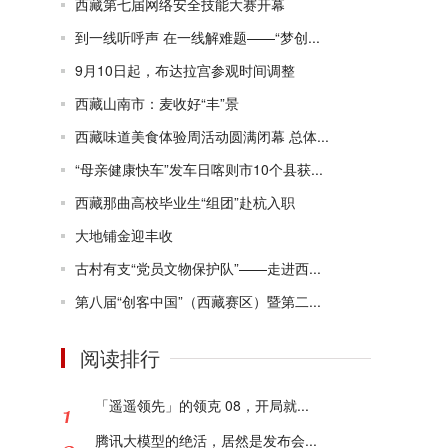
西藏第七届网络安全技能大赛开幕
到一线听呼声 在一线解难题——“梦创...
9月10日起，布达拉宫参观时间调整
西藏山南市：麦收好“丰”景
西藏味道美食体验周活动圆满闭幕 总体...
“母亲健康快车”发车日喀则市10个县获...
西藏那曲高校毕业生“组团”赴杭入职
大地铺金迎丰收
古村有支“党员文物保护队”——走进西...
第八届“创客中国”（西藏赛区）暨第二...
阅读排行
「遥遥领先」的领克 08，开局就...
腾讯大模型的绝活，居然是发布会...