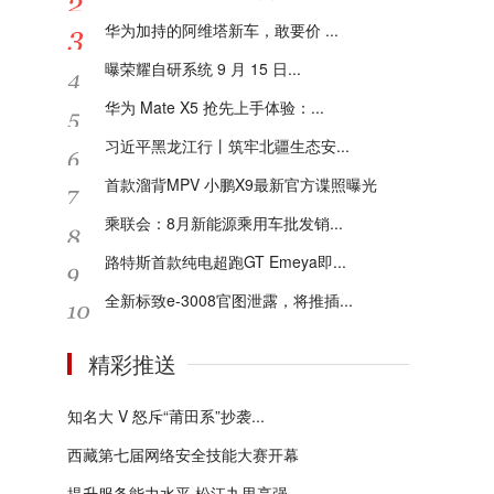
华为加持的阿维塔新车，敢要价 ...
曝荣耀自研系统 9 月 15 日...
华为 Mate X5 抢先上手体验：...
习近平黑龙江行丨筑牢北疆生态安...
首款溜背MPV 小鹏X9最新官方谍照曝光
乘联会：8月新能源乘用车批发销...
路特斯首款纯电超跑GT Emeya即...
全新标致e-3008官图泄露，将推插...
精彩推送
知名大 V 怒斥“莆田系”抄袭...
西藏第七届网络安全技能大赛开幕
提升服务能力水平 松江九里亭强...