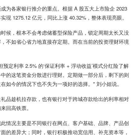
为各家银行推介的重点。根据 A 股五大上市险企 2023
1275.12 亿元，同比上涨 40.32%，整体表现亮眼。
的时候，根本不会考虑储蓄型保险产品，锁定周期太长又没
解，不如省心省力地直接存定期。而在当前的投资理财环境
但预定利率 2.5% 的‘保证利率 + 浮动收益’模式分红险了解
手中的这笔资金分散进行理财。定期做一部分后，剩下的则
在如今的情况下也不失为一项好的选择。" 刘小姐说。
送礼品趁机拉存款，也有银行对于跨城存款给出的利率相对
销来回高铁票。
现此情况主要是不同银行在网点、客户基础、品牌、产品创
方面的差异大；同时，银行积极推动宽信用、补充资本等，