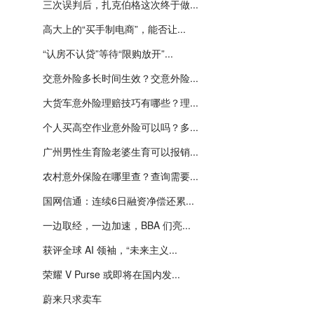
三次误判后，扎克伯格这次终于做...
高大上的“买手制电商”，能否让...
“认房不认贷”等待“限购放开”...
交意外险多长时间生效？交意外险...
大货车意外险理赔技巧有哪些？理...
个人买高空作业意外险可以吗？多...
广州男性生育险老婆生育可以报销...
农村意外保险在哪里查？查询需要...
国网信通：连续6日融资净偿还累...
一边取经，一边加速，BBA 们亮...
获评全球 AI 领袖，“未来主义...
荣耀 V Purse 或即将在国内发...
蔚来只求卖车