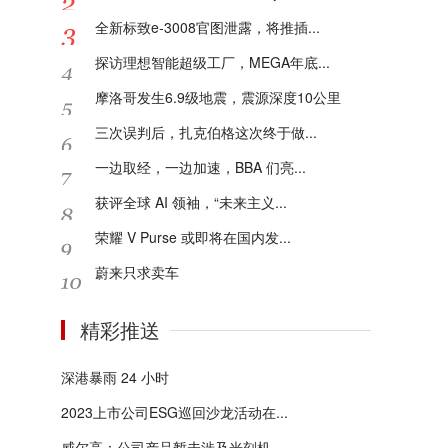
全新标致e-3008官图泄露，将推插...
探访理想智能超级工厂，MEGA年底...
摩洛哥发生6.9级地震，震源深度10公里
三次误判后，扎克伯格这次终于做...
一边取经，一边加速，BBA 们亮...
获评全球 AI 领袖，“未来主义...
荣耀 V Purse 或即将在国内发...
蔚来只求卖车
精彩推送
深港暴雨 24 小时
2023上市公司ESG巡回沙龙活动在...
威尔高：公司产品暂未涉及光刻机...