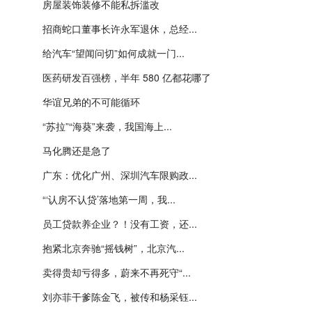
房屋装饰装修不能私拆滥改
招商蛇口董事长许永军退休，总经...
给汽车“望闻问切”如何成就一门...
医药研发百强榜，半年 580 亿都花哪了
华谊兄弟的不可能循环
“苏拉”“海葵”来袭，我国海上...
马化腾还是急了
广东：优化广州、深圳汽车限购政...
“‘认房不认贷’落地第一周，我...
员工贷款养企业？！没有工资，还...
抱紧北京奔驰“摇钱树”，北京汽...
卖得贵却亏得多，蔚来不再死守“...
刘亦菲干爹陈金飞，被传和杨采钰...