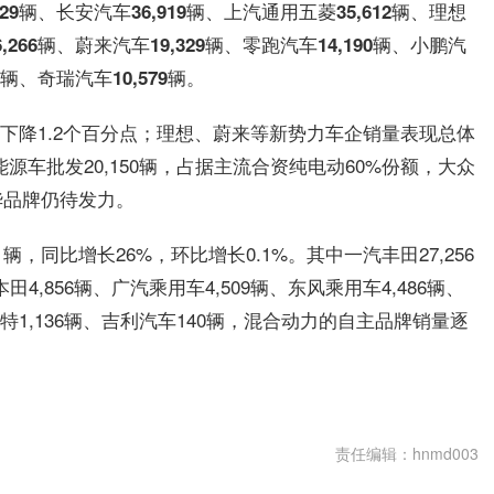
,029辆、长安汽车36,919辆、上汽通用五菱35,612辆、理想
6,266辆、蔚来汽车19,329辆、零跑汽车14,190辆、小鹏汽
03辆、奇瑞汽车10,579辆。
同比下降1.2个百分点；理想、蔚来等新势力车企销量表现总体
车批发20,150辆，占据主流合资纯电动60%份额，大众
华品牌仍待发力。
辆，同比增长26%，环比增长0.1%。其中一汽丰田27,256
田4,856辆、广汽乘用车4,509辆、东风乘用车4,486辆、
福特1,136辆、吉利汽车140辆，混合动力的自主品牌销量逐
责任编辑：hnmd003