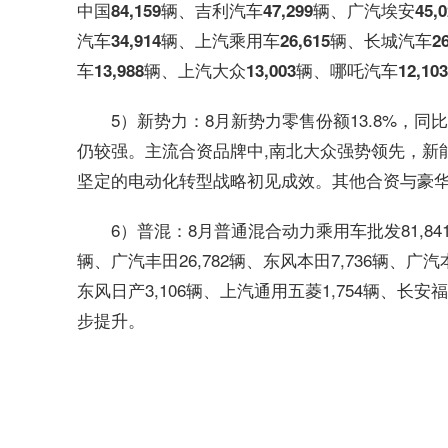
中国84,159辆、吉利汽车47,299辆、广汽埃安45
汽车34,914辆、上汽乘用车26,615辆、长城汽车2
车13,988辆、上汽大众13,003辆、哪吒汽车12,1
5）新势力：8月新势力零售份额13.8%，
仍较强。主流合资品牌中,南北大众强势领先，新能源
坚定的电动化转型战略初见成效。其他合资与豪
6）普混：8月普通混合动力乘用车批发81,841
辆、广汽丰田26,782辆、东风本田7,736辆、广汽本
东风日产3,106辆、上汽通用五菱1,754辆、长安
步提升。
关键词：