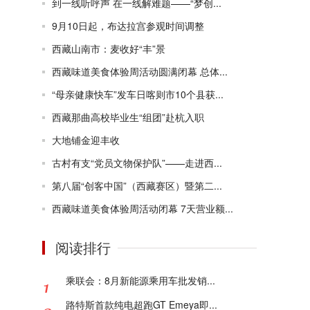
到一线听呼声 在一线解难题——“梦创...
9月10日起，布达拉宫参观时间调整
西藏山南市：麦收好“丰”景
西藏味道美食体验周活动圆满闭幕 总体...
“母亲健康快车”发车日喀则市10个县获...
西藏那曲高校毕业生“组团”赴杭入职
大地铺金迎丰收
古村有支“党员文物保护队”——走进西...
第八届“创客中国”（西藏赛区）暨第二...
西藏味道美食体验周活动闭幕 7天营业额...
阅读排行
乘联会：8月新能源乘用车批发销...
路特斯首款纯电超跑GT Emeya即...