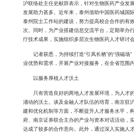
沪联络处主任史献辞表示，针对生物医药产业发
发展助力甚多。
近
年来，泰州借助中国医药城国
泰州院士工作站的建设，努力提高校企合作的有
次。同时，为产业搭建信息交流
平
台，定期举办
疗技术成果，实施组织多层次生物医药人才研讨
记者获悉，为持续打造“引凤长栖”的“强磁
业优势和需求，开展产业对接服务，在全省范围
以服务厚植人才沃土
只有营造良好的两地人才发展环境，为人才
涌动的沃土。谈及
金融
人才队伍的培育，南京驻
建和优化机制等方面，不断提升人才服务水
平
，
府、南京证券联合主办的产业与资本对话活动，
达成了较多的合作意向。此外，通过深入实施人才