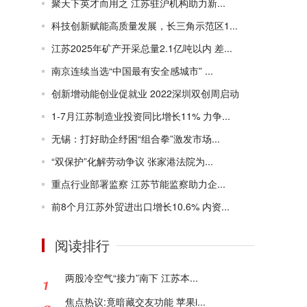
聚天下英才而用之 江苏驻沪机构助力新...
科技创新赋能高质量发展，长三角示范区1...
江苏2025年矿产开采总量2.1亿吨以内 差...
南京连续当选“中国最有安全感城市” ...
创新增动能创业促就业 2022深圳双创周启动
1-7月江苏制造业投资同比增长11% 力争...
无锡：打好助企纾困“组合拳”激发市场...
“双保护”化解劳动争议 张家港法院为...
重点行业部署监察 江苏节能监察助力企...
前8个月江苏外贸进出口增长10.6% 内资...
阅读排行
两股冷空气“接力”南下 江苏本...
焦点热议:竟暗藏交友功能 苹果i...