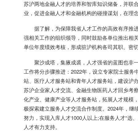
苏沪两地
金融
人才的培养和智库知识储备，并联
业，促进
金融
人才和
金融
机构的碰撞谋划，在理
据了解，为保障我省人才工作的高效有序推进
强相关工作的组织领导，同时鼓励各单位推出相
单位年度绩效考核，形成驻沪机构各司其职、密
聚沙成塔，集腋成裘，人才强省的蓝图也非
工作将分步骤推进：2022年，设立专家院士服务
站、医疗人才服务站和青年人才服务站，建设沪办
苏沪企业家人才交流、
金融
生物医药人才回乡考察
化产业、健康产业等人才服务站，拓展人才规模，
极探索建立服务人才交流合作制度。2024年，继
努力，实现入库人才1000人以上;在服务人才“
人才有力支持。
关键词：
聚天下英才
江苏驻沪机构
新时代人才强省
人才强省建