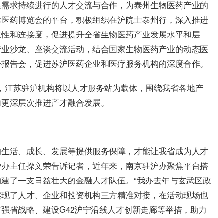
展需求持续进行的人才交流与合作，为泰州生物医药产业的
际医药博览会的
平
台，积极组织在沪院士泰州行，深入推进
效
性
和连接度，促进提升全省生物医药产业发展水
平
和层
行业沙龙、座谈交流活动，结合
国家
生物医药产业的动态医
会报告会，促进苏沪医药企业和医疗服务机构的深度合作。
场”，江苏驻沪机构将以人才服务站为载体，围绕我省各地产
内更深层次推进产才融合发展。
的生活、成长、发展等提供服务保障，才能让我省成为人才
沪办主任操文荣告诉记者，
近
年来，南京驻沪办聚焦
平
台搭
构建了一支日益壮大的
金融
人才队伍。“我办去年与玄武区政
实现了人才、企业和
投资
机构
三方精准对接，在活动现场也
强省战略、建设G42沪宁沿线人才创新走廊等举措，助力