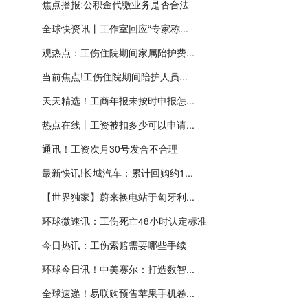
焦点播报:公积金代缴业务是否合法
全球快资讯丨工作室回应“专家称...
观热点：工伤住院期间家属陪护费...
当前焦点!工伤住院期间陪护人员...
天天精选！工商年报未按时申报怎...
热点在线丨工资被扣多少可以申请...
通讯！工资次月30号发合不合理
最新快讯!长城汽车：累计回购约1...
【世界独家】蔚来换电站于匈牙利...
环球微速讯：工伤死亡48小时认定标准
今日热讯：工伤索赔需要哪些手续
环球今日讯！中美赛尔：打造数智...
全球速递！易联购预售苹果手机卷...