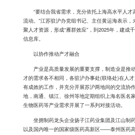
“要结合我省需求，充分依托上海高水
平
人才
流动。”江苏驻沪办党组
书记
、主任黄运海表示，
聚人才资源，形成“雁群效应”，到2025年，建
信息库。
以协作推动产才融合
产业是高质量发展的重要支撑，制造业是推
才的需求各不相同，各驻沪办事处(联络处)在人
有成效的工作，并充分开展苏沪两地间的交流协
地，南通、镇江、徐州等地定期组织上海名医名
生物医药等产业需求开展了一系列对接活动。
坐拥制药龙头企业扬子江药业集团及江山制
以及国内唯一的
国家
级医药高新区——泰州医药