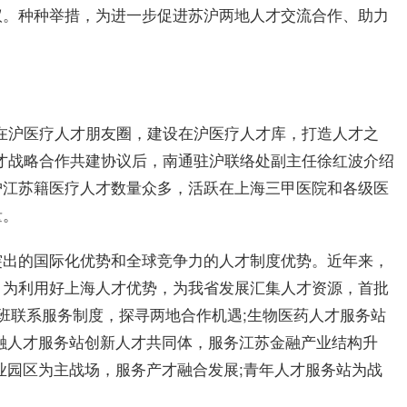
议。种种举措，为进一步促进苏沪两地人才交流合作、助力
在沪医疗人才
朋友圈
，建设在沪医疗人才库，打造人才之
才战略合作共建协议后，南通驻沪联络处副主任徐红波介绍
沪江苏籍医疗人才数量众多，活跃在上海三甲医院和各级医
量。
突出的国际化优势和全球竞争力的人才制度优势。
近
年来，
。为利用好上海人才优势，为我省发展汇集人才资源，首批
班联系服务制度，探寻两地合作机遇;生物医药人才服务站
融
人才服务站创新人才共同体，服务江苏
金融
产业结构升
业园区为主战场，服务产才融合发展;青年人才服务站为战