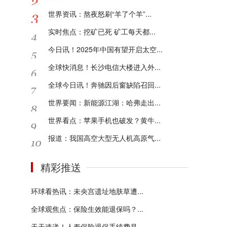
世界资讯：熬夜怒刷“羊了个羊”...
实时焦点：挖矿已死 矿工每天都...
今日讯！2025年中国有望开启太空...
全球快消息！长沙电信大楼进入外...
全球今日讯！奔驰因后窗缺陷召回...
世界要闻：新能源江湖：哈弗走出...
世界看点：苹果手机也破发？黄牛...
报道：我国高空大型无人机高原气...
精彩推送
环球看热讯：未央宫遗址地肤草遭...
全球观焦点：保险生效能退保吗？...
天天速递！人寿保险退保手续费是...