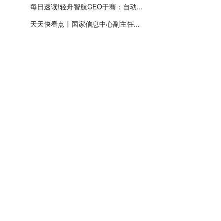
每日速读!轻舟智航CEO于骞：自动...
天天快看点丨国家信息中心副主任...