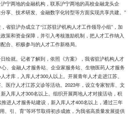
合沪宁两地的
金融
机构，联系沪宁两地的高校
金融
龙头企
念分享、技术研发、
金融
数字化转型等方面实现共享共建。”
，省驻沪办成立了“江苏驻沪机构人才工作领导小组”，加
关政策和资金保障，并引入考核激励机制，把人才工作纳入
切配合、积极参与的人才工作新格局。
一日绘就。记者了解到，依照《方案》，我省驻沪机构人才
中心、
金融
人才服务站、企业家服务站、生物医药人才服务
人才库，入库人才300人以上。开展青年人才走进江苏、
、医疗人才江苏义诊等活动。2023年，设立专家智库、文
新入库人才300名以上。组织开展两地人才对接活动，积
续推进人才服务站建设，新入库人才400名以上，通过三年
选、用、引、育”等环节取得初步成效，为我省高质量发展提供
设