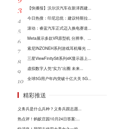
【快播报】沃尔沃汽车在新泽西建...
今日热搜：印尼总统：建议特斯拉...
滚动：睿蓝汽车正式迈入换电赛道...
Meta展示多款VR原型机 分辨率、...
索尼INZONEH系列游戏耳机曝光 ...
三星ViewFinityS8系列4K显示器上...
虚拟数字人凭“实力”出圈 未来...
全球5G用户年内突破十亿大关 5G...
精彩推送
义务兵是什么兵种？义务兵跟志愿...
热点评！蚂蚁庄园10月24日答案:...
快消息！我国古代四大美女之一的...