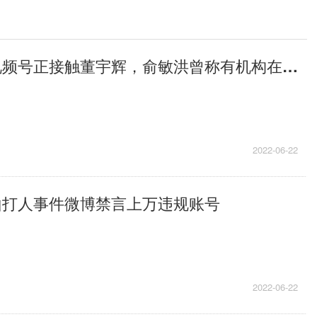
当前资讯!传视频号正接触董宇辉，俞敏洪曾称有机构在挖他
2022-06-22
山打人事件微博禁言上万违规账号
2022-06-22