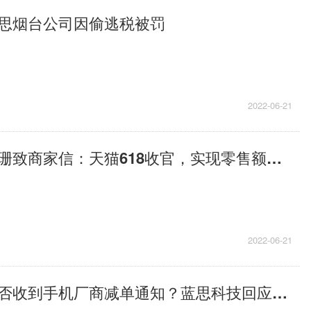
思烟台公司因偷逃税被罚
2022-06-21
当前信息：戴珊致商家信：天猫618收官，实现零售额年同比正增长
2022-06-21
每日精选：是否收到手机厂商减单通知？蓝思科技回应：生产经营正常开展