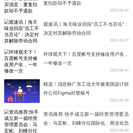
复扣款却不予退款
2022-08-07
观速讯丨海天味业回应“员工不当言论”：
决定对其解除劳动合同
2022-08-07
环球观天下！百度帐号支持修改用户名，
一年修改一次
2022-08-07
精选！​消息称广东工业大学被美国设计软
件公司Figma封禁账号
2022-08-06
资讯推荐:快手成立新一届经营管理委员
会：马宏彬、刘峰分任国际化、商业化负
2022-08-05
责人