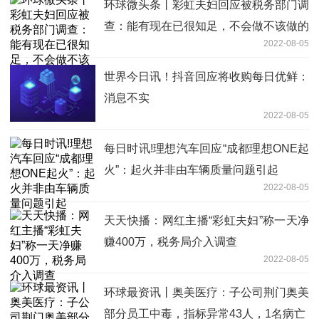
环球微头条丨彩虹夫妇回应被税务部门调
查：能有现在已很知足，不会做不该做的
2022-08-05
事
世界今日讯！抖音回应将收购每日优鲜：
消息不实
2022-08-05
每日时讯!理想汽车回应“成都理想ONE起
火”：起火并非由车辆质量问题引起
2022-08-05
天天快播：网红主播“彩虹夫妇”称一天净
赚400万，税务局介入调查
2022-08-05
环球最资讯丨奥美医疗：子公司荆门奥美
部分员工中毒，指标异常43人，1名病亡