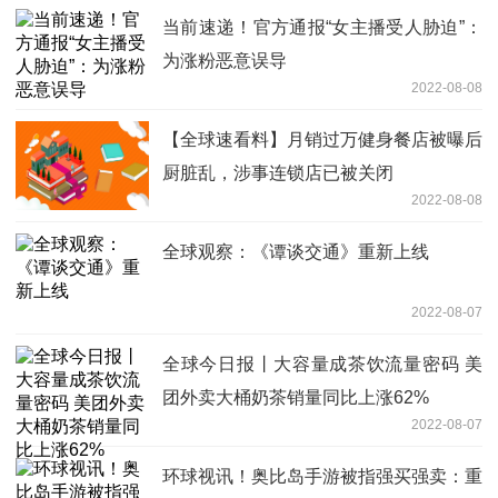
当前速递！官方通报“女主播受人胁迫”：
为涨粉恶意误导
2022-08-08
【全球速看料】月销过万健身餐店被曝后
厨脏乱，涉事连锁店已被关闭
2022-08-08
全球观察：《谭谈交通》重新上线
2022-08-07
全球今日报丨大容量成茶饮流量密码 美
团外卖大桶奶茶销量同比上涨62%
2022-08-07
环球视讯！奥比岛手游被指强买强卖：重