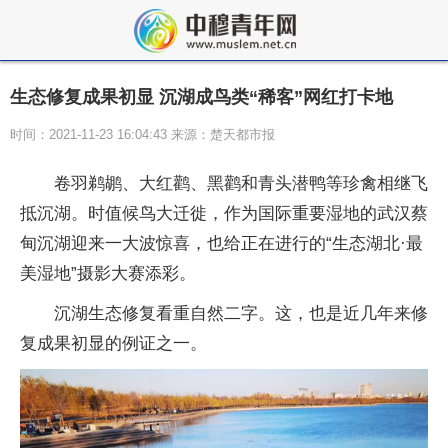
生态修复成果初显 沉湖成鸟类“稀客”网红打卡地
时间：2021-11-23 16:04:43 来源：楚天都市报
卷羽鹈鹕、大红鹳、黑鹳和青头潜鸭等珍禽相继飞
抵沉湖。时值候鸟大迁徙，作为国际重要湿地的武汉蔡
甸沉湖迎来一大波惊喜，也给正在进行的“生态湖北·最
美湿地”摄影大赛添彩。
沉湖生态修复看重自然二字。这，也是近几年来修
复成果初显的例证之一。