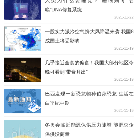
人类为什么要睡觉？ 睡眠则可“召
唤”DNA修复系统
2021-11-22
一股实力派冷空气携大风降温来袭 我国8
成国土将受影响
2021-11-19
几乎接近全食的偏食！我国大部分地区今
晚可看到“带食月出”
2021-11-19
巴西发现一新恐龙物种伯莎恐龙 生活在
白垩纪中期
2021-11-19
冬奥会临近能源保供压力陡增 能源央企
保供没商量