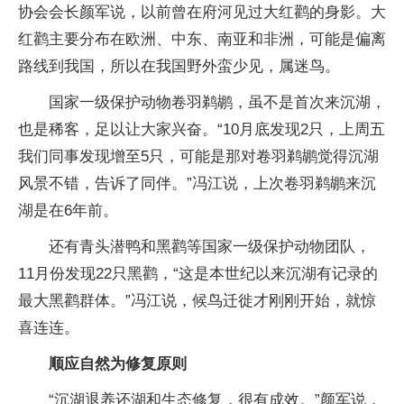
协会会长颜军说，以前曾在府河见过大红鹳的身影。大
红鹳主要分布在欧洲、中东、南亚和非洲，可能是偏离
路线到我国，所以在我国野外蛮少见，属迷鸟。
国家一级保护动物卷羽鹈鹕，虽不是首次来沉湖，
也是稀客，足以让大家兴奋。“10月底发现2只，上周五
我们同事发现增至5只，可能是那对卷羽鹈鹕觉得沉湖
风景不错，告诉了同伴。”冯江说，上次卷羽鹈鹕来沉
湖是在6年前。
还有青头潜鸭和黑鹳等国家一级保护动物团队，
11月份发现22只黑鹳，“这是本世纪以来沉湖有记录的
最大黑鹳群体。”冯江说，候鸟迁徙才刚刚开始，就惊
喜连连。
顺应自然为修复原则
“沉湖退养还湖和生态修复，很有成效。”颜军说，