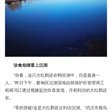
珍禽相继看上沉湖
“你看，这只大红鹳还在鸭垸湖中，仍是孤身一
人。”昨日下午，蔡甸区沉湖湿地自然保护区管理局工
程师冯江透过视频监控欣喜发现，月初到访的大红鹳还
在。
“零的突破!这是大红鹳首次到访沉湖。”武汉市观鸟