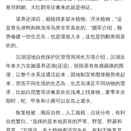
卷羽鹈鹕、大红鹳等珍禽来此就是例证。
退养还湖后，栽植很多挺水植物、浮水植物，“这
是青头潜鸭和棉凫等鸟类非常喜欢的。”颜军介绍，顺
势修建一些生态岛，也是缓坡入水，这也是鸻鹬类很喜
欢的。
沉湖湿地自然保护区管理局局长方瑛介绍，沉湖近
年来大力实施退养还湖(还湿)，拆除原有鱼塘藕塘的围
埂，让整个水系连通活起来，因地制宜将围埂顺势堆起
来，营造不同生境的生态岛，生态岛满足不同动物的需
求，比如白琵鹭等涉禽喜欢在浅滩上找食物，夏季丰水
期时，蛇、甲鱼和小麂可以在岛上避水。
恢复植被，顺应自然，人工栽植，点状分布，有利
自然繁衍。“选择的是本地原有的芦苇、野莲、野菱和
苔草。”方瑛说，本土植物更适宜生长，有利于恢复其