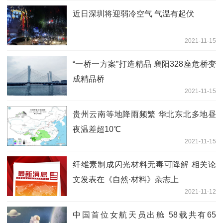
近日深圳将迎弱冷空气 气温有起伏
2021-11-15
“一桥一方案”打造精品 襄阳328座危桥变
成精品桥
2021-11-15
贵州云南等地降雨频繁 华北东北多地昼
夜温差超10℃
2021-11-15
纤维素制成闪光材料无毒可降解 相关论
文发表在《自然·材料》杂志上
2021-11-12
中国首位女航天员出舱 58载共有65