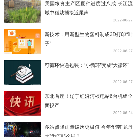
我国粮食主产区夏种进度过八成 长江流
域中稻栽插接近尾声
2022-06-27
新技术：用新型生物塑料制成3D打印“叶
子”
2022-06-27
可循环快递包装：“小循环”变成“大循环"
2022-06-27
东北首座！辽宁红沿河核电站6台机组全
面投产
2022-06-24
多站点降雨量破历史极值 今年华南“龙舟
水”为何那么强？