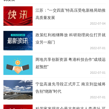
江苏：“一交四直”特高压受电新格局助推
高质量发展
2022-07-04
政策红利相继释放 科研助理岗位打开就
业另一扇门
2022-07-01
两地共享创新资源 粤港科技合作“成绩远
超预想”
2022-07-01
宁盐高速先导段正式开工 南京到盐城将
告别“绕路”时代
2022-07-01
科学家发现迄今最古老的古人类遗址 可