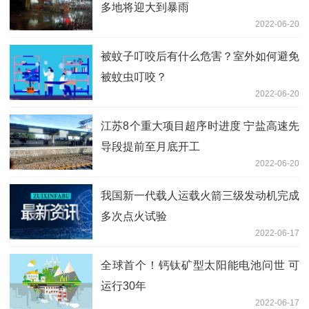
多地将迎大到暴雨
2022-06-20
被蚊子叮咬后有什么危害？室外如何避免
被蚊虫叮咬？
2022-06-20
江苏8个重大项目超序时进度 宁盐高速先
导段提前至月底开工
2022-06-20
我国新一代载人运载火箭三级发动机完成
多次点火试验
2022-06-17
全球首个！钙钛矿型太阳能电池问世 可
运行30年
2022-06-17