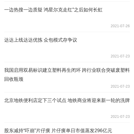
一边热搜一边质疑 鸿星尔克走红”之后如何长虹
2021-07-26
达达上线达达优拣 众包模式存争议
2021-07-23
我国启用双易标识建立塑料再生闭环 跨行业联合突破废塑料
回收瓶颈
2021-07-23
北京地铁便利店定下三个试点 地铁商业将迎来新一轮的洗牌
2021-07-23
股东减持“吓崩”片仔癀 片仔癀单日市值蒸发296亿元