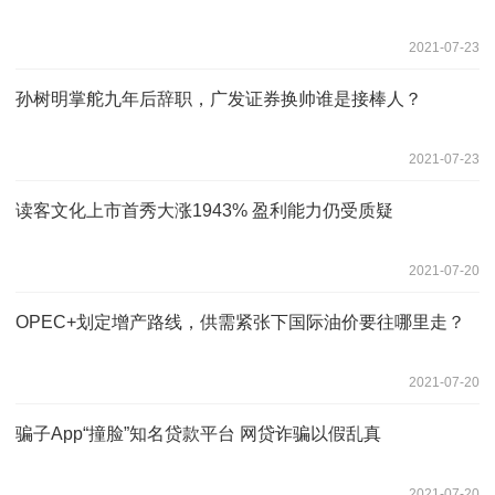
2021-07-23
孙树明掌舵九年后辞职，广发证券换帅谁是接棒人？
2021-07-23
读客文化上市首秀大涨1943% 盈利能力仍受质疑
2021-07-20
OPEC+划定增产路线，供需紧张下国际油价要往哪里走？
2021-07-20
骗子App“撞脸”知名贷款平台 网贷诈骗以假乱真
2021-07-20