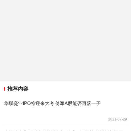
推荐内容
华联瓷业IPO将迎来大考 傅军A股能否再落一子
2021-07-29