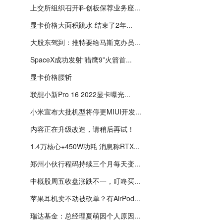
上交所组织召开科创板保荐业务座...
显卡价格大面积跳水 结束了2年...
大股东驾到：推特要给马斯克办员...
SpaceX成功发射“猎鹰9”火箭首...
显卡价格腰斩
联想小新Pro 16 2022显卡曝光...
小米宣布大批机型将停更MIUI开发...
内容正在升级改造，请稍后再试！
1.4万核心+450W功耗 消息称RTX...
郑州小伙行程码持续三个月每天变...
中概股周五收盘涨跌不一，叮咚买...
苹果耳机卖不动被砍单？有AirPod...
瑞达基金：总经理夏萌因个人原因...