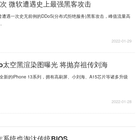
96次 微软遭遇史上最强黑客攻击
曾遭遇一次史无前例的DDoS(分布式拒绝服务)黑客攻击，峰值流量高
.
2022-01-29
4 Pro太空黑渲染图曝光 将抛弃祖传刘海
新的iPhone 13系列，拥有高刷屏、小刘海、A15芯片等诸多升级
2022-01-28
a操作系统也淘汰传统BIOS