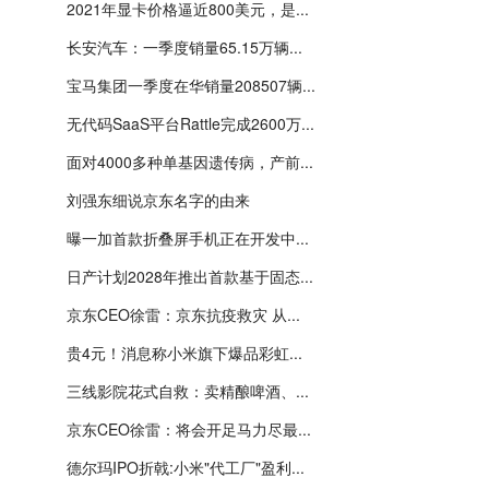
2021年显卡价格逼近800美元，是...
长安汽车：一季度销量65.15万辆...
宝马集团一季度在华销量208507辆...
无代码SaaS平台Rattle完成2600万...
面对4000多种单基因遗传病，产前...
刘强东细说京东名字的由来
曝一加首款折叠屏手机正在开发中...
日产计划2028年推出首款基于固态...
京东CEO徐雷：京东抗疫救灾 从...
贵4元！消息称小米旗下爆品彩虹...
三线影院花式自救：卖精酿啤酒、...
京东CEO徐雷：将会开足马力尽最...
德尔玛IPO折戟:小米"代工厂"盈利...