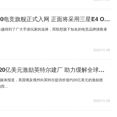
联想拯救者Y90电竞旗舰正式入网 正面将采用三星E4 OLED屏幕
来越得到了广大手游玩家的追捧，而联想旗下知名的电竞品牌拯救者
2022-01-29
美国俄亥俄州20亿美元激励英特尔建厂 助力缓解全球芯片短缺
外媒体报道，美国俄亥俄州向英特尔提供价值约20亿美元的激励措
...
2022-01-29