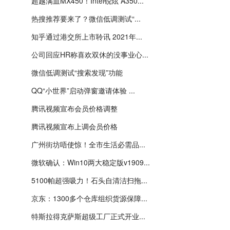
超越满血MX450！Intel锐炫 A350...
热搜推荐要来了？微信低调测试“...
知乎通过港交所上市聆讯 2021年...
公司回应HR称喜欢双休的没事业心...
微信低调测试“搜索发现”功能
QQ“小世界”启动弹窗邀请体验 ...
腾讯视频宣布会员价格调整
腾讯视频宣布上调会员价格
广州街坊唔使惊！全市生活必需品...
微软确认：Win10两大稳定版v1909...
5100帕超强吸力！石头自清洁扫拖...
京东：1300多个仓库组织货源保障...
特斯拉得克萨斯超级工厂正式开业...