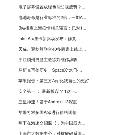
电子屏幕设置成绿色能防视疲劳？...
电池寿命是行业标准的2倍，一加A...
B站排查上海疫情相关谣言：已对1...
Intel Arc显卡新驱动发布：修复...
天猫、聚划算联合40多商家上线上...
浙江稠州男篮主教练刘维伟辞职
马斯克再创历史！SpaceX“龙”飞...
苹果报告：第三方App比我自己的更好
安全第一 ： 最新版Win11这一...
三星神速！基于Android 13深度...
苹果将对多国App进行价格调整
蕉下在港递交招股书，为中国最大...
上海市大数据中心：对核酸码系统...