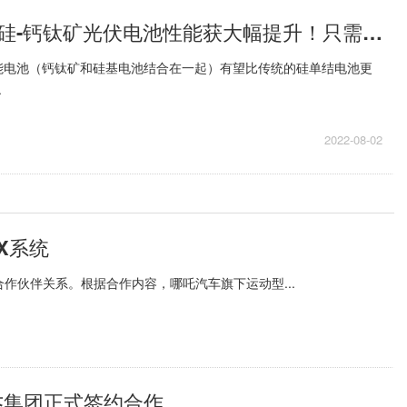
看热讯：串联硅-钙钛矿光伏电池性能获大幅提升！只需在中间加入……
能电池（钙钛矿和硅基电池结合在一起）有望比传统的硅单结电池更
.
2022-08-02
X系统
作伙伴关系。根据合作内容，哪吒汽车旗下运动型...
杰集团正式签约合作