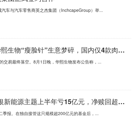
汽车零售商英之杰集团（InchcapeGroup）举...
环球快资讯丨耗时7年竟是一场空，华熙生物“瘦脸针”生意梦碎，国内仅4款肉毒素获批
年的交易最终落空。8月1日晚，华熙生物发布公告称，...
焦点资讯：明星基金经理出走后：农银新能源主题上半年亏15亿元，净赎回超10亿份
布二季报。在独自接管这只规模超200亿元的基金后，...