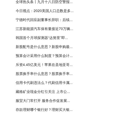
全球热头条丨九月十八日防空警报...
今日视点：2020美国人口总数是多...
宁德时代回应副董事长辞职：后续...
江苏新能源汽车保有量接近70万辆...
韩国首个月球探测器“达努里”即...
新股配号是什么意思？新股申购最...
预算会计采用什么制度？预算会计...
斥资4.45亿美元！苹果在圣地亚哥...
股票换手率什么意思？股票换手率...
信用卡代刷违法么？代刷信用卡属...
藏格矿业现金分红引关注 上市公...
服贸大门常打开 服务合作促发展...
存款理财哪个银行好？理财买大银...