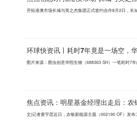
开拓港澳市场长城与英之杰集团正式签约合作8月2日，长城汽车与
图片来源：图虫创意华熙生物（688363 SH）一笔耗时7
文|记者黄宇昆近日，农银新能源主题（002190 OF）发