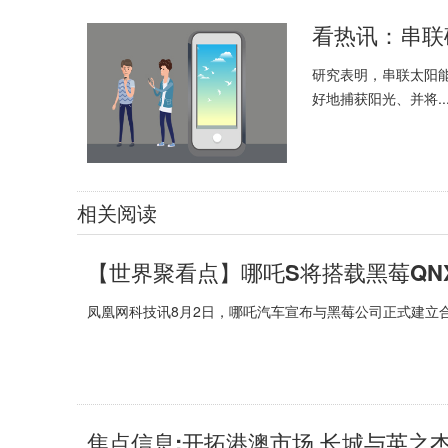
研究表明，串联太阳
好地捕获阳光、并将..
相关阅读
【世界聚看点】哪吒S将搭载黑莓QN
凤凰网科技讯8月2日，哪吒汽车宣布与黑莓公司正式建立合
焦点信息:开拓港澳市场 长城与英之