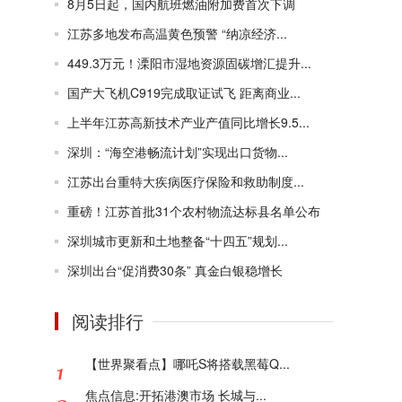
8月5日起，国内航班燃油附加费首次下调
江苏多地发布高温黄色预警 “纳凉经济...
449.3万元！溧阳市湿地资源固碳增汇提升...
国产大飞机C919完成取证试飞 距离商业...
上半年江苏高新技术产业产值同比增长9.5...
深圳：“海空港畅流计划”实现出口货物...
江苏出台重特大疾病医疗保险和救助制度...
重磅！江苏首批31个农村物流达标县名单公布
深圳城市更新和土地整备“十四五”规划...
深圳出台“促消费30条” 真金白银稳增长
阅读排行
【世界聚看点】哪吒S将搭载黑莓Q...
焦点信息:开拓港澳市场 长城与...